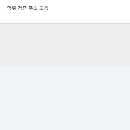
먹튀 검증 주소 모음