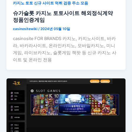
카지노 토토 신규 사이트 먹튀 검증 주소 모음
슈가슬롯 카지노 토토사이트 해외정식계약
정품인증게임
casinositewiki
/
2024년 05월 10일
casinosite FOR BRANDS 카지노, 카지노사이트, 바카
라, 바카라사이트, 온라인카지노, 모바일카지노, 미니
게임, 라이브카지노, 슬롯게임 잭팟 등 신규 카지노 사
이트 및 온라인 전용