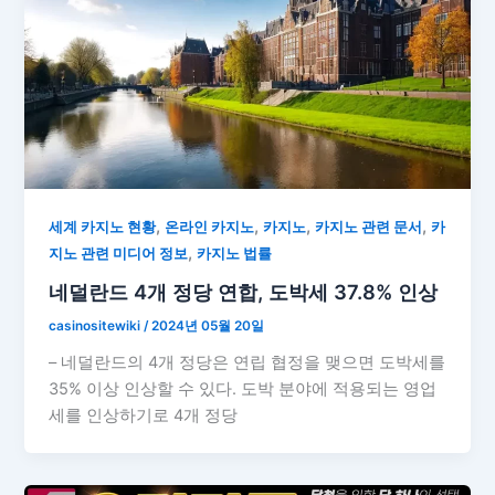
,
,
,
,
세계 카지노 현황
온라인 카지노
카지노
카지노 관련 문서
카
,
지노 관련 미디어 정보
카지노 법률
네덜란드 4개 정당 연합, 도박세 37.8% 인상
casinositewiki
/
2024년 05월 20일
– 네덜란드의 4개 정당은 연립 협정을 맺으면 도박세를
35% 이상 인상할 수 있다. 도박 분야에 적용되는 영업
세를 인상하기로 4개 정당