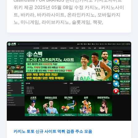
위키 제공 2025년 05월 08일 수정 카지노, 카지노사이
트, 바카라, 바카라사이트, 온라인카지노, 모바일카지
노, 미니게임, 라이브카지노, 슬롯게임, 잭팟,
카지노 토토 신규 사이트 먹튀 검증 주소 모음