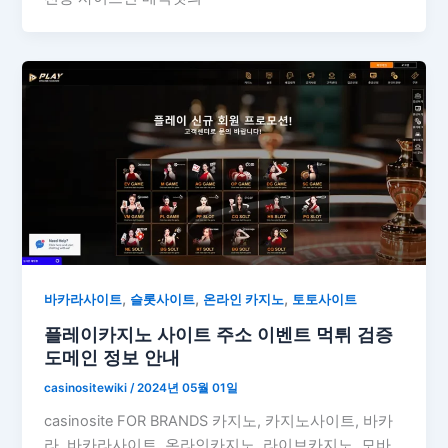
,
,
,
바카라사이트
슬롯사이트
온라인 카지노
토토사이트
플레이카지노 사이트 주소 이벤트 먹튀 검증
도메인 정보 안내
casinositewiki
/
2024년 05월 01일
casinosite FOR BRANDS 카지노, 카지노사이트, 바카
라, 바카라사이트, 온라인카지노, 라이브카지노, 모바