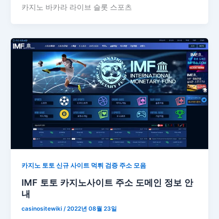
카지노 바카라 라이브 슬롯 스포츠
카지노 토토 신규 사이트 먹튀 검증 주소 모음
IMF 토토 카지노사이트 주소 도메인 정보 안
내
casinositewiki
/
2022년 08월 23일