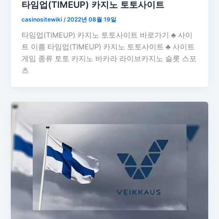
타임업(TIMEUP) 카지노 토토사이트
casinositewiki
/
2022년 08월 19일
타임업(TIMEUP) 카지노 토토사이트 바로가기 ♣ 사이
트 이름 타임업(TIMEUP) 카지노 토토사이트 ♣ 사이트
게임 종류 토토 카지노 바카라 라이브카지노 슬롯 스포
츠