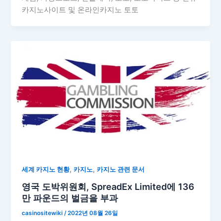
카지노사이트 및 온라인카지노 토토
,
,
세계 카지노 현황
카지노
카지노 관련 문서
영국 도박위원회, SpreadEx Limited에 136
만 파운드의 벌금을 부과
casinositewiki
/
2022년 08월 26일