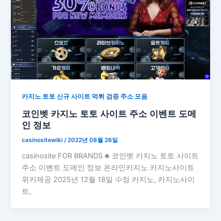
카지노 토토 신규 사이트 먹튀 검증 주소 모음
코인벳 카지노 토토 사이트 주소 이벤트 도메
인 정보
casinositewiki
/
2022년 08월 26일
casinosite FOR BRANDS ♣ 코인벳 카지노 토토 사이트
주소 이벤트 도메인 정보 온라인카지노 카지노사이트
위키제공 2025년 12월 18일 수정 카지노, 카지노사이
트,