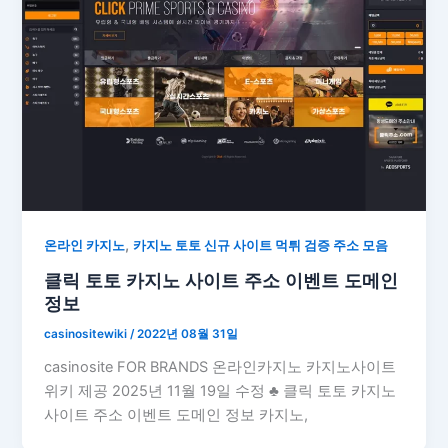
,
온라인 카지노
카지노 토토 신규 사이트 먹튀 검증 주소 모음
클릭 토토 카지노 사이트 주소 이벤트 도메인
정보
casinositewiki
/
2022년 08월 31일
casinosite FOR BRANDS 온라인카지노 카지노사이트
위키 제공 2025년 11월 19일 수정 ♣ 클릭 토토 카지노
사이트 주소 이벤트 도메인 정보 카지노,