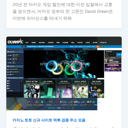
20년 전 마카오 게임 할인에 대한 이전 입찰에서 교훈
을 얻으면서, 마카오 정부의 전 고문인 David Green은
이번에 라이선스를 따내기 위해
카지노 토토 신규 사이트 먹튀 검증 주소 모음