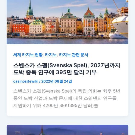
,
,
세계 카지노 현황
카지노
카지노 관련 문서
스벤스카 스펠(Svenska Spel), 2027년까지
도박 중독 연구에 395만 달러 기부
casinositewiki
/
2022년 08월 24일
스벤스카 스펠(Svenska Spel)의 독립 의회는 향후 5년
동안 도박 산업과 도박 문제에 대한 스웨덴의 연구를
지원하기 위해 4200만 SEK(395만 달러)를