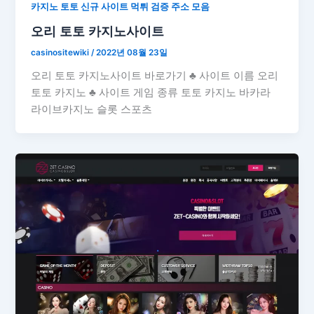
카지노 토토 신규 사이트 먹튀 검증 주소 모음
오리 토토 카지노사이트
casinositewiki
/
2022년 08월 23일
오리 토토 카지노사이트 바로가기 ♣ 사이트 이름 오리
토토 카지노 ♣ 사이트 게임 종류 토토 카지노 바카라
라이브카지노 슬롯 스포츠