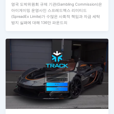
영국 도박위원회 규제 기관(Gambling Commission)은
아이게이밍 운영사인 스프레드엑스 리미티드
(SpreadEx Limite)가 수많은 사회적 책임과 자금 세탁
방지 실패에 대해 136만 파운드의