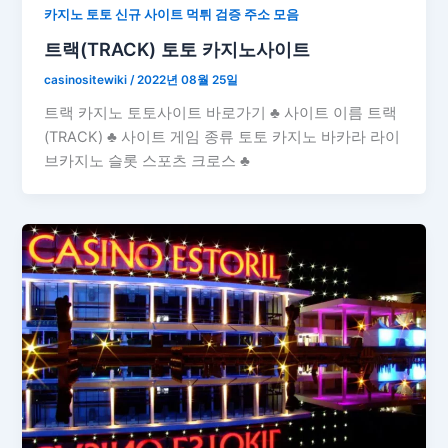
카지노 토토 신규 사이트 먹튀 검증 주소 모음
트랙(TRACK) 토토 카지노사이트
casinositewiki
/
2022년 08월 25일
트랙 카지노 토토사이트 바로가기 ♣ 사이트 이름 트랙
(TRACK) ♣ 사이트 게임 종류 토토 카지노 바카라 라이
브카지노 슬롯 스포츠 크로스 ♣