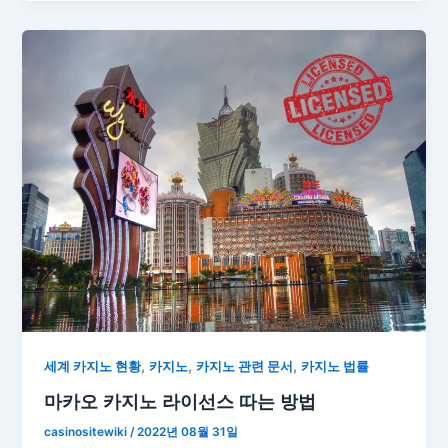
,
,
,
세계 카지노 현황
카지노
카지노 관련 문서
카지노 법률
마카오 카지노 라이선스 따는 방법
casinositewiki
/
2022년 08월 31일