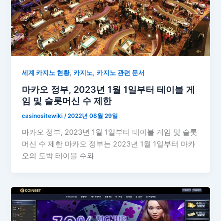
,
,
세계 카지노 현황
카지노
카지노 관련 문서
마카오 정부, 2023년 1월 1일부터 테이블 게
임 및 슬롯머신 수 제한
casinositewiki
/
2022년 08월 29일
마카오 정부, 2023년 1월 1일부터 테이블 게임 및 슬롯
머신 수 제한 마카오 정부는 2023년 1월 1일부터 마카
오의 도박 테이블 수와