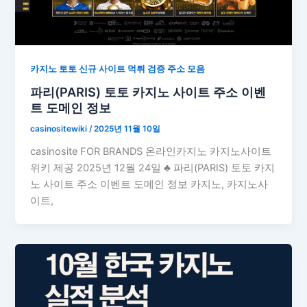
카지노 토토 신규 사이트 먹튀 검증 주소 모음
파리(PARIS) 토토 카지노 사이트 주소 이벤
트 도메인 정보
casinositewiki
/
2025년 11월 10일
casinosite FOR BRANDS 온라인카지노 카지노사이트
위키 제공 2025년 12월 24일 ♣ 파리(PARIS) 토토 카지
노 사이트 주소 이벤트 도메인 정보 카지노, 카지노사
이트,