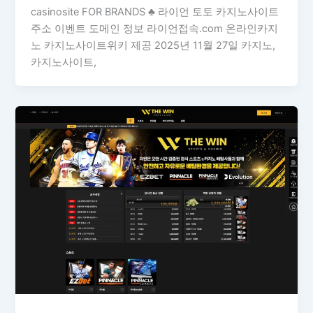
casinosite FOR BRANDS ♣ 라이언 토토 카지노사이트
주소 이벤트 도메인 정보 라이언접속.com 온라인카지
노 카지노사이트위키 제공 2025년 11월 27일 카지노,
카지노사이트,