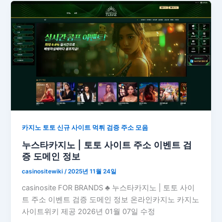
카지노 토토 신규 사이트 먹튀 검증 주소 모음
누스타카지노 | 토토 사이트 주소 이벤트 검
증 도메인 정보
casinositewiki
/
2025년 11월 24일
casinosite FOR BRANDS ♣ 누스타카지노 | 토토 사이
트 주소 이벤트 검증 도메인 정보 온라인카지노 카지노
사이트위키 제공 2026년 01월 07일 수정