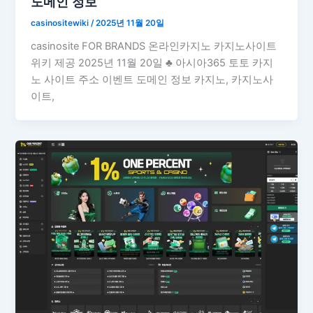
도메인 정보
casinositewiki
/
2025년 11월 20일
casinosite FOR BRANDS 온라인카지노 카지노사이트
위키 제공 2025년 11월 20일 ♣ 아시아365 토토 카지
노 사이트 주소 이벤트 도메인 정보 카지노, 카지노사
이트,