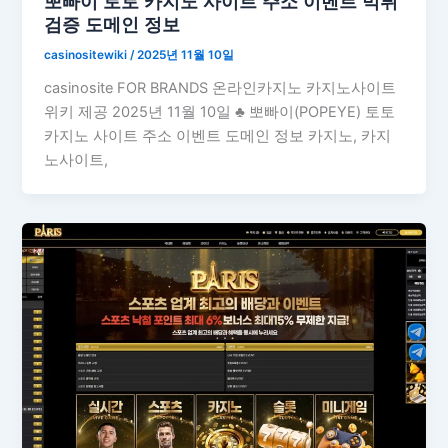
뽀빠이 토토 카지노 사이트 주소 이벤트 먹튀
검증 도메인 정보
casinositewiki
/
2025년 11월 10일
casinosite FOR BRANDS 온라인카지노 카지노사이트
위키 제공 2025년 11월 10일 ♣ 뽀빠이(POPEYE) 토토
카지노 사이트 주소 이벤트 도메인 정보 카지노, 카지
노사이트,