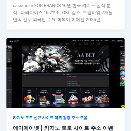
casinosite FOR BRANDS 10월 한국 카지노 실적 분
석…파라다이스 16.7%↑, GKL 감소, 드림타워 2개월
연속 선두 외국인 수요 회복이 이어진 2025년
카지노 토토 신규 사이트 먹튀 검증 주소 모음
에이에이벳 | 카지노 토토 사이트 주소 이벤