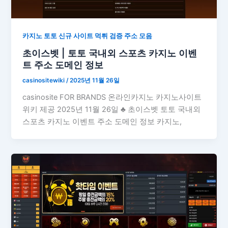
카지노 토토 신규 사이트 먹튀 검증 주소 모음
초이스벳 | 토토 국내외 스포츠 카지노 이벤
트 주소 도메인 정보
casinositewiki
/
2025년 11월 26일
casinosite FOR BRANDS 온라인카지노 카지노사이트
위키 제공 2025년 11월 26일 ♣ 초이스벳 토토 국내외
스포츠 카지노 이벤트 주소 도메인 정보 카지노,