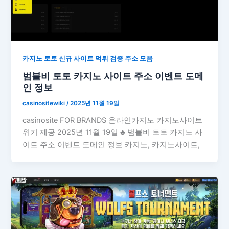
카지노 토토 신규 사이트 먹튀 검증 주소 모음
범블비 토토 카지노 사이트 주소 이벤트 도메
인 정보
casinositewiki
/
2025년 11월 19일
casinosite FOR BRANDS 온라인카지노 카지노사이트
위키 제공 2025년 11월 19일 ♣ 범블비 토토 카지노 사
이트 주소 이벤트 도메인 정보 카지노, 카지노사이트,