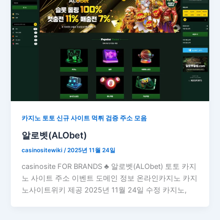
카지노 토토 신규 사이트 먹튀 검증 주소 모음
알로벳(ALObet)
casinositewiki
/
2025년 11월 24일
casinosite FOR BRANDS ♣ 알로벳(ALObet) 토토 카지
노 사이트 주소 이벤트 도메인 정보 온라인카지노 카지
노사이트위키 제공 2025년 11월 24일 수정 카지노,