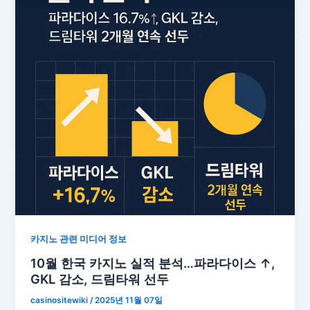
카지노 관련 미디어 정보
10월 한국 카지노 실적 분석…파라다이스 ↑,
GKL 감소, 드림타워 선두
casinositewiki
/
2025년 11월 07일