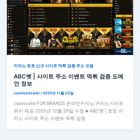
카지노 토토 신규 사이트 먹튀 검증 주소 모음
ABC벳 | 사이트 주소 이벤트 먹튀 검증 도메
인 정보
casinositewiki
/
2025년 11월 03일
casinosite FOR BRANDS 온라인카지노 카지노사이트
위키 제공 2025년 12월 26일 수정 ♣ ABC벳 | 토토 카
지노 사이트 주소 이벤트 먹튀 검증