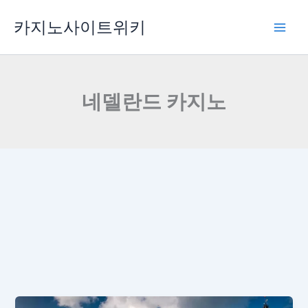
콘
카지노사이트위키
텐
츠
로
건
너
네델란드 카지노
뛰
기