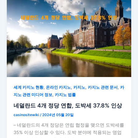
,
,
,
,
세계 카지노 현황
온라인 카지노
카지노
카지노 관련 문서
카
,
지노 관련 미디어 정보
카지노 법률
네덜란드 4개 정당 연합, 도박세 37.8% 인상
casinositewiki
/
2024년 05월 20일
– 네덜란드의 4개 정당은 연립 협정을 맺으면 도박세를
35% 이상 인상할 수 있다. 도박 분야에 적용되는 영업