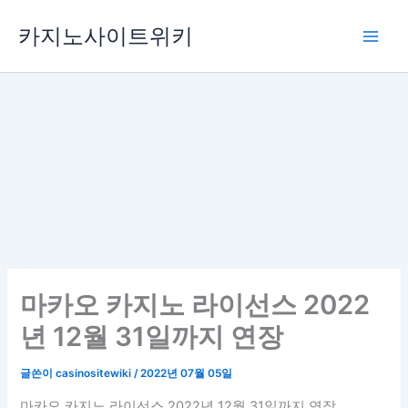
콘
카지노사이트위키
텐
츠
로
건
너
뛰
기
마카오 카지노 라이선스 2022
년 12월 31일까지 연장
글쓴이
casinositewiki
/
2022년 07월 05일
마카오 카지노 라이선스 2022년 12월 31일까지 연장