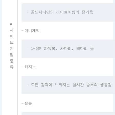
‧ 골드시티만의 라이브베팅의 즐거움
♣
사
– 미니게임
이
트
게
‧ 1~5분 파워볼, 사다리, 별다리 등
임
종
– 카지노
류
‧ 모든 감각이 느껴지는 실시간 승부의 생동감
– 슬롯