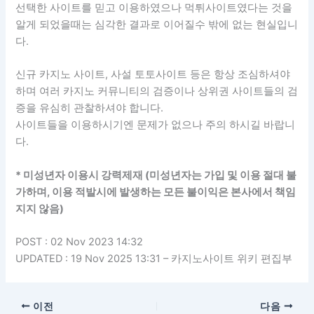
선택한 사이트를 믿고 이용하였으나 먹튀사이트였다는 것을
알게 되었을때는 심각한 결과로 이어질수 밖에 없는 현실입니
다.
신규 카지노 사이트, 사설 토토사이트 등은 항상 조심하셔야
하며 여러 카지노 커뮤니티의 검증이나 상위권 사이트들의 검
증을 유심히 관찰하셔야 합니다.
사이트들을 이용하시기엔 문제가 없으나 주의 하시길 바랍니
다.
* 미성년자 이용시 강력제재 (미성년자는 가입 및 이용 절대 불
가하며, 이용 적발시에 발생하는 모든 불이익은 본사에서 책임
지지 않음)
POST : 02 Nov 2023 14:32
UPDATED : 19 Nov 2025 13:31 – 카지노사이트 위키 편집부
이전
다음