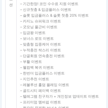
– 기간한정! 코인 수수료 지원 이벤트
션
– 신규첫충 & 입금플러스 이벤트
– 슬롯 입금플러스 & 슬롯 첫충 20% 이벤트
– 카지노 슈퍼워크 이벤트
– 굿모닝 풀근비 이벤트
– 입금왕 이벤트
– 보너스 로또 이벤트
– 맞춤형 집중케어 이벤트
– 누적충전 싹스리 이벤트
– 단골회원 연속충전 이벤트
– 부활 이벤트
– 웰컴백 복귀 이벤트
– 한번더 입금플러스 이벤트
– 지인추천 이벤트
– 레볼루션 홀덤 플레잉 이벤트
– 골드시티 페이백 이벤트
– 텔레그램 친구차가 + 개인정보 업데이트 이벤트
– 프리미엄 멤버쉽 이벤트
– 월요일 무제한 보너스 이벤트