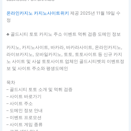
온라인카지노 카지노사이트위키
제공 2025년 11월 19일 수
정
♣ 골드시티 토토 카지노 주소 이벤트 먹튀 검증 도메인 정보
카지노, 카지노사이트, 바카라, 바카라사이트, 온라인카지노,
라이브카지노, 모바일카지노, 토토, 토토사이트 등 신규 카지
노 사이트 및 사설 토토사이트 업체인 골드시티벳의 이벤트정
보 및 사이트 주소와 평생도메인
목차
– 골드시티 토토 소개 및 먹튀 검증
– 사이트 바로가기
– 사이트 주소
– 도메인 정보 안내
– 이벤트 프로모션
– 사이트 게임 종류