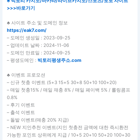
♣ 빅토리 카지노/바카라/라이브카지노/스포츠/토토 사이트
>>>바로가기
♣ 사이트 주소 및 도메인 정보
https://eak7.com/
– 도메인 생성일 : 2023-09-25
– 업데이트 날짜 : 2024-11-06
– 도메인 만료일 : 2024-09-25
– 평생도메인 :
빅토리평생주소.com
♣ 이벤트 프로모션
– 신규 첫충 이벤트 (5+3 15+5 30+8 50+10 100+20)
– 매일 첫충15% / 매일 재충 8% / 매일 페이백 5% / 롤링콤프
0.8%
– 후기 이벤트
– 출석 이벤트
– 돌발 이벤트(매충 20% 지급)
– NEW 지인추천 이벤트(지인 첫충전 금액에 대한 즉시환전
가능한 포인트 상위에게 지급 / 10+5 20+10 50+20 100+30