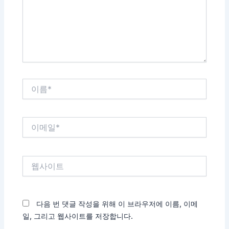
하
세
요...
이
름
*
이
메
일
*
웹
사
이
트
다음 번 댓글 작성을 위해 이 브라우저에 이름, 이메
일, 그리고 웹사이트를 저장합니다.