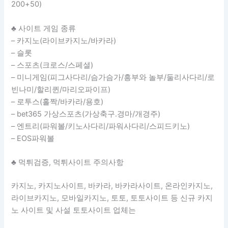
200+50)
♣ 사이트 게임 종류
– 카지노(라이브카지노/바카라)
– 슬롯
– 스포츠(크로스/스페셜)
– 미니게임(피그사다리/슴가슴가/흥부와 놀부/둘리사다리/로
빈나미/할리퀸/마리오파이프)
– 로투스(홀짝/바카라/용호)
– bet365 가상스포츠(가상축구.경마/개경주)
– 엔트리(파워볼/키노사다리/파워사다리/스피드키노)
– EOS파워볼
♣ 먹튀검증, 먹튀사이트 주의사항
카지노, 카지노사이트, 바카라, 바카라사이트, 온라인카지노,
라이브카지노, 모바일카지노, 토토, 토토사이트 등 신규 카지
노 사이트 및 사설 토토사이트 업체는