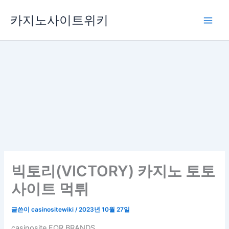
콘
카지노사이트위키
텐
츠
로
건
너
뛰
기
빅토리(VICTORY) 카지노 토토
사이트 먹튀
글쓴이
casinositewiki
/
2023년 10월 27일
casinosite FOR BRANDS