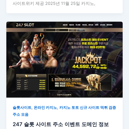
사이트위키 제공 2025년 11월 25일 카지노,
,
,
슬롯사이트
온라인 카지노
카지노 토토 신규 사이트 먹튀 검증
주소 모음
247 슬롯 사이트 주소 이벤트 도메인 정보