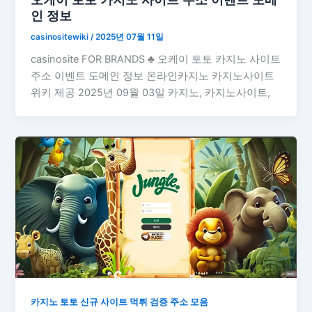
인 정보
casinositewiki
/
2025년 07월 11일
casinosite FOR BRANDS ♣ 오케이 토토 카지노 사이트
주소 이벤트 도메인 정보 온라인카지노 카지노사이트
위키 제공 2025년 09월 03일 카지노, 카지노사이트,
카지노 토토 신규 사이트 먹튀 검증 주소 모음