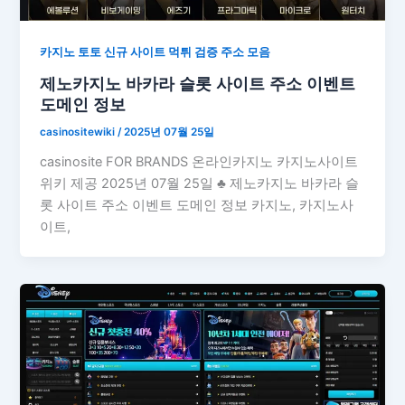
카지노 토토 신규 사이트 먹튀 검증 주소 모음
제노카지노 바카라 슬롯 사이트 주소 이벤트
도메인 정보
casinositewiki
/
2025년 07월 25일
casinosite FOR BRANDS 온라인카지노 카지노사이트
위키 제공 2025년 07월 25일 ♣ 제노카지노 바카라 슬
롯 사이트 주소 이벤트 도메인 정보 카지노, 카지노사
이트,