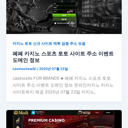
카지노 토토 신규 사이트 먹튀 검증 주소 모음
페페 카지노 스포츠 토토 사이트 주소 이벤트
도메인 정보
casinositewiki
/
2025년 07월 23일
casinosite FOR BRANDS ♣ 페페 카지노 스포츠 토토
사이트 주소 이벤트 도메인 정보 온라인카지노 카지노
사이트위키 제공 2025년 07월 23일 카지노,