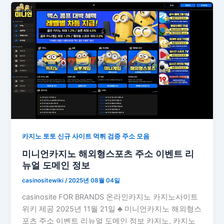
카지노 토토 신규 사이트 먹튀 검증 주소 모음
미니언카지노 해외형스포츠 주소 이벤트 리
뉴얼 도메인 정보
casinositewiki
/
2025년 08월 04일
casinosite FOR BRANDS 온라인카지노 카지노사이트
위키 제공 2025년 11월 21일 ♣ 미니언카지노 해외형스
포츠 주소 이벤트 리뉴얼 도메인 정보 카지노, 카지노