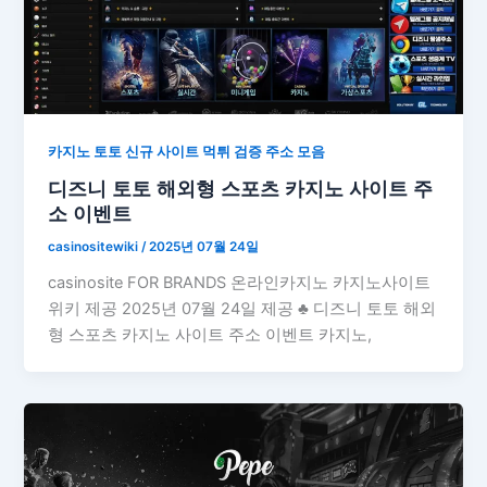
카지노 토토 신규 사이트 먹튀 검증 주소 모음
디즈니 토토 해외형 스포츠 카지노 사이트 주
소 이벤트
casinositewiki
/
2025년 07월 24일
casinosite FOR BRANDS 온라인카지노 카지노사이트
위키 제공 2025년 07월 24일 제공 ♣ 디즈니 토토 해외
형 스포츠 카지노 사이트 주소 이벤트 카지노,