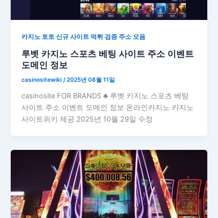
카지노 토토 신규 사이트 먹튀 검증 주소 모음
루벳 카지노 스포츠 베팅 사이트 주소 이벤트
도메인 정보
casinositewiki
/
2025년 08월 11일
casinosite FOR BRANDS ♣ 루벳 카지노 스포츠 베팅
사이트 주소 이벤트 도메인 정보 온라인카지노 카지노
사이트위키 제공 2025년 10월 29일 수정