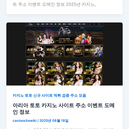
트 주소 이벤트 도메인 정보 2025년 카지노,
카지노 토토 신규 사이트 먹튀 검증 주소 모음
아리아 토토 카지노 사이트 주소 이벤트 도메
인 정보
casinositewiki
/
2025년 08월 18일