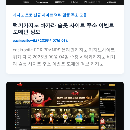
카지노 토토 신규 사이트 먹튀 검증 주소 모음
럭키카지노 바카라 슬롯 사이트 주소 이벤트
도메인 정보
casinositewiki
/
2025년 07월 01일
casinosite FOR BRANDS 온라인카지노 카지노사이트
위키 제공 2025년 09월 04일 수정 ♣ 럭키카지노 바카
라 슬롯 사이트 주소 이벤트 도메인 정보 카지노,