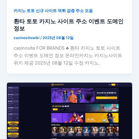
카지노 토토 신규 사이트 먹튀 검증 주소 모음
환타 토토 카지노 사이트 주소 이벤트 도메인
정보
casinositewiki
/
2025년 08월 12일
casinosite FOR BRANDS ♣ 환타 카지노 토토 사이트
주소 이벤트 도메인 정보 온라인카지노 카지노사이트
위키 제공 2025년 08월 12일 수정 카지노,