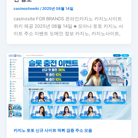
casinositewiki
/
2025년 08월 14일
casinosite FOR BRANDS 온라인카지노 카지노사이트
위키 제공 2025년 08월 14일 ♣ 모아나 토토 카지노 사
이트 주소 이벤트 도메인 정보 카지노, 카지노사이트,
카지노 토토 신규 사이트 먹튀 검증 주소 모음