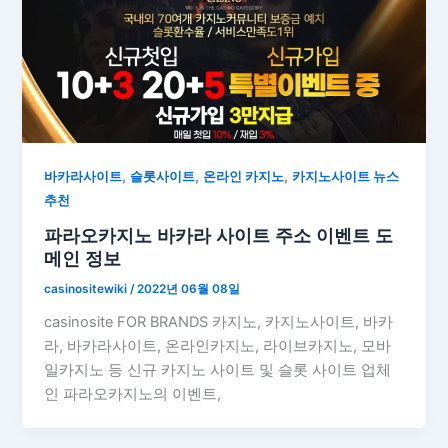
,
,
,
바카라사이트
슬롯사이트
온라인 카지노
카지노사이트 뉴스
추천
파라오카지노 바카라 사이트 주소 이벤트 도
메인 정보
casinositewiki
/
2022년 06월 08일
casinosite FOR BRANDS 카지노, 카지노사이트, 바카
라, 바카라사이트, 온라인카지노, 라이브카지노, 모바
일카지노 등 신규 카지노 사이트 및 슬롯 사이트 업체
인 파라오카지노의 이벤트,