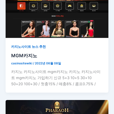
카지노사이트 뉴스 추천
MGM카지노
casinositewiki
/
2022년 06월 08일
카지노 카지노사이트 mgm카지노 카지노 카지노사이
트 mgm카지노 가입하기 신규 5+3 10+5 30+10
50+20 100+30 / 첫충15% / 매충8% / 콤프0.75% /