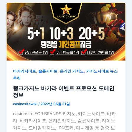
,
,
,
바카라사이트
슬롯사이트
온라인 카지노
카지노사이트 뉴스
추천
랭크카지노 바카라 이벤트 프로모션 도메인
정보
casinositewiki
/
2022년 05월 31일
casinosite FOR BRANDS 카지노, 카지노사이트, 바카
라, 바카라사이트, 온라인카지노, 슬롯사이트, 라이브
카지노, 모바일카지노, IDN포커, 미니게임 등 검증 보