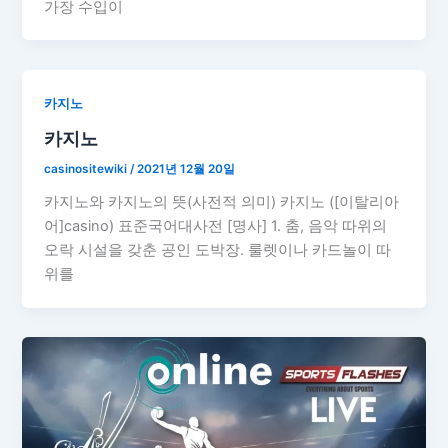
가장 수입이
카지노
카지노
casinositewiki
/
2021년 12월 20일
카지노와 카지노의 뜻(사전적 의미) 카지노 ([이탈리아
어]casino) 표준국어대사전 [명사] 1. 춤, 음악 따위의
오락 시설을 갖춘 공인 도박장. 룰렛이나 카드놀이 따
위를