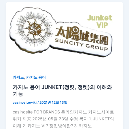
,
카지노
카지노 용어
카지노 용어 JUNKET(정킷, 정켓)의 이해와
기능
casinositewiki
/
2021년 12월 13일
casinosite FOR BRANDS 온라인카지노 카지노사이트
위키 제공 2025년 05월 23일 수정 목차 1. JUNKET의
이해 2. 카지노 VIP 정킷방이란? 3. 카지노