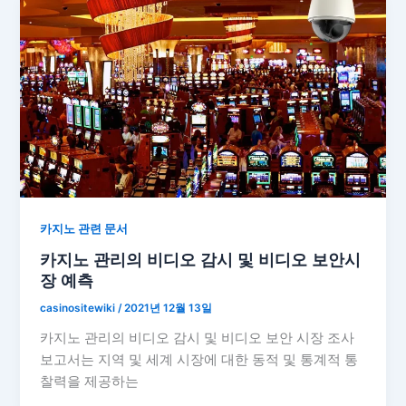
카지노 관련 문서
카지노 관리의 비디오 감시 및 비디오 보안시
장 예측
casinositewiki
/
2021년 12월 13일
카지노 관리의 비디오 감시 및 비디오 보안 시장 조사
보고서는 지역 및 세계 시장에 대한 동적 및 통계적 통
찰력을 제공하는