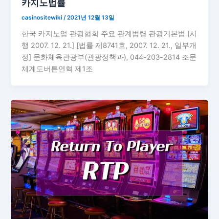
카지노법률
casinositewiki
/
2021년 12월 13일
한국 카지노업 관광협회 주요 관계법령 관광기본법 [시
행 2007. 12. 21.] [법률 제8741호, 2007. 12. 21., 일부개
정] 문화체육관광부(관광정책과), 044-203-2814 조문
체계도버튼연혁 제1조