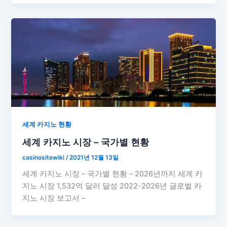
세계 카지노 현황
세계 카지노 시장 – 국가별 현황
casinositewiki
/
2021년 12월 13일
세계 카지노 시장 – 국가별 현황 – 2026년까지 세계 카
지노 시장 1,532억 달러 달성 2022-2026년 글로벌 카
지노 시장 보고서 –