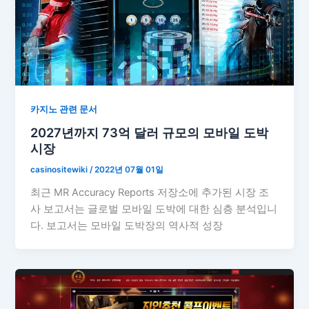
카지노 관련 문서
2027년까지 73억 달러 규모의 모바일 도박
시장
casinositewiki
/
2022년 07월 01일
최근 MR Accuracy Reports 저장소에 추가된 시장 조
사 보고서는 글로벌 모바일 도박에 대한 심층 분석입니
다. 보고서는 모바일 도박장의 역사적 성장