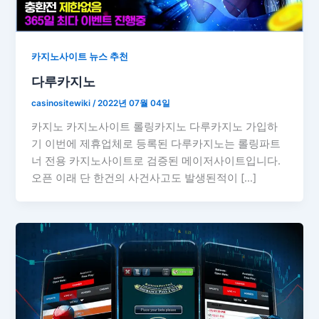
카지노사이트 뉴스 추천
다루카지노
casinositewiki
/
2022년 07월 04일
카지노 카지노사이트 롤링카지노 다루카지노 가입하
기 이번에 제휴업체로 등록된 다루카지노는 롤링파트
너 전용 카지노사이트로 검증된 메이저사이트입니다.
오픈 이래 단 한건의 사건사고도 발생된적이 […]