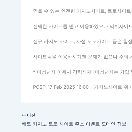
믿을 수 있는 안전한 카지노사이트, 토토사이트
선택한 사이트를 믿고 이용하였으나 먹튀사이트
신규 카지노 사이트, 사설 토토사이트 등은 항
사이트들을 이용하시기엔 문제가 없으나 주의 
* 미성년자 이용시 강력제재 (미성년자는 가입
POST: 17 Feb 2025 16:00 – 카지노사이트 
이전
베토 카지노 토토 사이트 주소 이벤트 도메인 정보