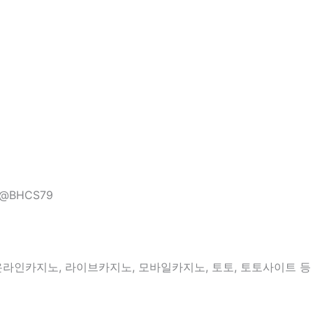
@BHCS79
온라인카지노, 라이브카지노, 모바일카지노, 토토, 토토사이트 