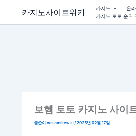
콘
카지노
온라
카지노사이트위키
텐
카지노 토토 순위 
츠
로
건
너
뛰
기
보헴 토토 카지노 사이트
글쓴이
casinositewiki
/
2025년 02월 17일