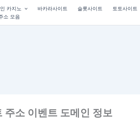
인 카지노
바카라사이트
슬롯사이트
토토사이트
주소 모음
 주소 이벤트 도메인 정보