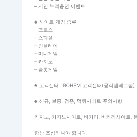
– 지인 누적충전 이벤트
♣ 사이트 게임 종류
– 크로스
– 스페셜
– 인플레이
– 미니게임
– 카지노
– 슬롯게임
♣ 고객센터 : BOHEM 고객센터(공식텔레그램) 
♣ 신규, 보증, 검증, 먹튀사이트 주의사항
카지노, 카지노사이트, 바카라, 바카라사이트, 
항상 조심하셔야 합니다.