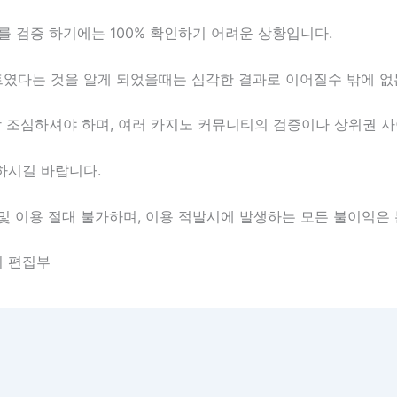
를 검증 하기에는 100% 확인하기 어려운 상황입니다.
였다는 것을 알게 되었을때는 심각한 결과로 이어질수 밖에 없
상 조심하셔야 하며, 여러 카지노 커뮤니티의 검증이나 상위권 
하시길 바랍니다.
 및 이용 절대 불가하며, 이용 적발시에 발생하는 모든 불이익은
위키 편집부