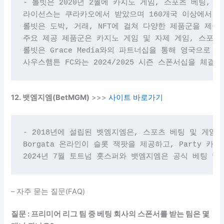
- 롤빗은 2020년 2월에 카지노 게임, 스포츠 베팅,
라이선스는 쿠라카오에서 받았으며 160개국 이상에서 합법
롤빗은 도박, 거래, NFT에 걸쳐 다양한 제품군을 제공하
주요 제공 제품군은 카지노 게임 및 자제 게임, 스포츠베
롤빗은 Grace Media와의 파트너십을 통해 영국으로 진
사우스햄튼 FC와는 2024/2025 시즌 스폰서십을 체결
12. 뱃엠지엠(BetMGM)
>>>
사이트 바로가기
- 2018년에 설립된 벳엠지엠은, 스포츠 베팅 및 게임
Borgata 온라인이 슬롯 잭팟을 제공하고, Party 
2024년 7월 토트넘 홋스퍼와 뱃엠지엠은 공식 베팅 
– 자주 묻는 질문(FAQ)
질문 : 프리미어 리그 팀 중 베팅 회사의 스폰서를 받는 팀은 몇