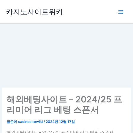
콘
카지노사이트위키
텐
츠
로
건
너
뛰
기
해외베팅사이트 – 2024/25 프
리미어 리그 베팅 스폰서
글쓴이
casinositewiki
/
2024년 12월 17일
해외베팅사이트 – 2024/25 프리미어 리그 베팅 스폰서