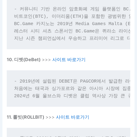
- 커뮤니티 기반 온라인 암호화폐 게임 플랫폼인 BC.G
비트코인(BTC), 이더리움(ETH)을 포함한 광범위한
BC.Game 카지노는 2019년 Media Games Malta
레스터 시티 셔츠 스폰서인 BC.Game은 퀴라소 라이선
지난 시즌 챔피언십에서 우승하고 프리미어 리그로 다시 
10. 디벳(DeBet)
>>>
사이트 바로가기
- 2019년에 설립된 DEBET은 PAGCOR에서 발급한 
처음에는 태국과 싱가포르와 같은 아시아 시장에 집중했지만,
2024년 6월 울브스와 디벳은 클럽 역사상 가장 큰 규모
11. 롤빗(ROLLBIT)
>>>
사이트 바로가기