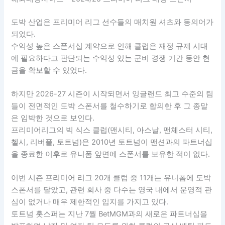
도박 산업은 프리미어 리그 선수들의 매치원 셔츠와 동의어가
되었다.
수익성 높은 스폰서십 계약으로 인해 클럽은 재정 규제 시대
에 필요하다고 판단되는 수익성 있는 군비 경쟁 기간 동안 현
금을 확보할 수 있었다.
하지만 2026-27 시즌이 시작되면서 잉글랜드 최고 수준의 팀
들이 전면적인 도박 스폰서를 철수하기로 합의한 후 그 종말
은 임박한 것으로 보인다.
프리미어리그의 빅 식스 클럽(맨시티, 아스날, 맨체스터 시티,
첼시, 리버플, 토트넘)은 2010년 토트넘이 맨션과의 파트너십
을 종료한 이후로 유니폼 앞면에 스폰서를 보유한 적이 없다.
이번 시즌 프리미어 리그 20개 클럽 중 11개는 유니폼에 도박
스폰서를 달았고, 관련 회사 중 다수는 영국 내에서 운영적 관
심이 없거나 매우 제한적인 입지를 가지고 있다.
토트넘 홋스퍼는 지난 7월 BetMGM과의 새로운 파트너십을