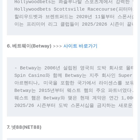
Hollywoodbets는 콰줄루나탈 스포츠계에서 강력한 입지를 굳건
Hollywoodbets Scottsville Racecourse(
할리우드벳과 브렌트퍼드는 2020년 11월부터 스폰서십 
이는 프리미어 리그 클럽들이 2025/2026 시즌이 끝
6. 베트웨이(Betway)
>>>
사이트 바로가기
- Betway는 2006년 설립된 영국의 도박 회사로 몰
Spin Casino와 함께 Betway는 지주 회사인 Sup
​​아르헨티나, 미국을 포함한 국가에서 라이센스를 보유하고
Betway는 2015년부터 웨스트 햄의 주요 파트너였다.
웨스트 햄은 Betway와 맺은 현재 계약은 연간 1,000만
2025/26 시즌부터 도박 스폰서십을 금지하는 새로운
7. 넷88(NET88)