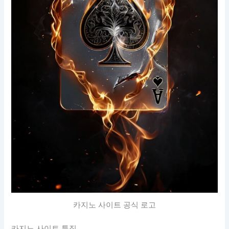
카지노 사이트 공식 로고
카지노 사이트 특징