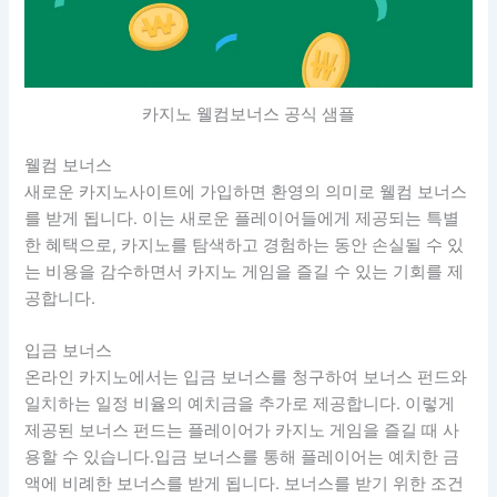
카지노 웰컴보너스 공식 샘플
웰컴 보너스
새로운 카지노사이트에 가입하면 환영의 의미로 웰컴 보너스
를 받게 됩니다. 이는 새로운 플레이어들에게 제공되는 특별
한 혜택으로, 카지노를 탐색하고 경험하는 동안 손실될 수 있
는 비용을 감수하면서 카지노 게임을 즐길 수 있는 기회를 제
공합니다.
입금 보너스
온라인 카지노에서는 입금 보너스를 청구하여 보너스 펀드와
일치하는 일정 비율의 예치금을 추가로 제공합니다. 이렇게
제공된 보너스 펀드는 플레이어가 카지노 게임을 즐길 때 사
용할 수 있습니다.입금 보너스를 통해 플레이어는 예치한 금
액에 비례한 보너스를 받게 됩니다. 보너스를 받기 위한 조건