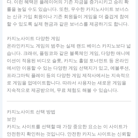
다. 이런 혜택은 플레이어의 기존 자금을 증가시키고 승리 확
률을 높일 수도 있습니다. 또한, 우수한 카지노사이트 보너스
는 신규 가입 회원이나 기존 회원들이 게임을 더 즐겁게 참여
할 수 있도록 실제 현금과 같은 보너스를 제공하기도 합니다.
카지노사이트 다양한 게임
온라인카지노 게임의 범주는 실제 랜드 베이스 카지노보다 넓
습니다. 크래쉬, 플링코와 같은 블록체인 게임, 다양한 애니메
이션이 적용된 비디오 슬롯, 카지노 홀덤 토너먼트 등 온라인
에서만 이용할 수 있는 다양한 게임 선택지가 있고, 에볼루션,
프라그마틱 플레이 등의 다양한 게임 제작사에서는 지속적으
로 게임을 업데이트합니다. 따라서 사용자는 새로운 게임을
지속적으로 제공받으며, 무료 체험도 해볼 수 있습니다.
카지노사이트 선택 방법
보안
카지노 사이트를 선택할 때 가장 중요한 요소는 이 사이트가
안전한지 확인하는 것입니다. 안전한 카지노 사이트는 신뢰할