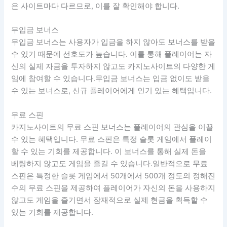
은 사이트마다 다르므로, 이를 잘 확인해야 합니다.
무입금 보너스
무입금 보너스는 사용자가 입금을 하지 않아도 보너스를 받을
수 있기 때문에 선호도가 높습니다. 이를 통해 플레이어는 자
신의 실제 자금을 투자하지 않고도 카지노사이트의 다양한 게
임에 참여할 수 있습니다.무입금 보너스는 입금 없이도 받을
수 있는 보너스로, 신규 플레이어에게 인기 있는 혜택입니다.
무료 스핀
카지노사이트의 무료 스핀 보너스는 플레이어의 관심을 이끌
수 있는 혜택입니다. 무료 스핀은 특정 슬롯 게임에서 플레이
할 수 있는 기회를 제공합니다. 이 보너스를 통해 실제 돈을
베팅하지 않고도 게임을 즐길 수 있습니다.일반적으로 무료
스핀은 특정한 슬롯 게임에서 50개에서 500개 정도의 정해진
수의 무료 스핀을 제공하여 플레이어가 자신의 돈을 사용하지
않고도 게임을 즐기면서 잠재적으로 실제 현금을 획득할 수
있는 기회를 제공합니다.