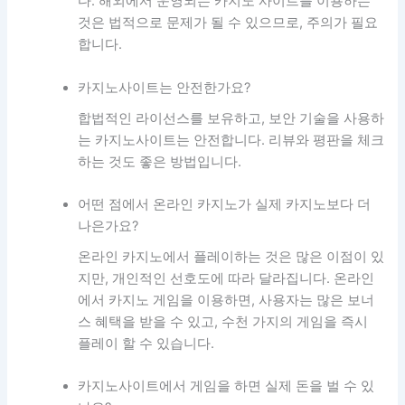
다. 해외에서 운영되는 카지노 사이트를 이용하는
것은 법적으로 문제가 될 수 있으므로, 주의가 필요
합니다.
카지노사이트는 안전한가요?
합법적인 라이선스를 보유하고, 보안 기술을 사용하
는 카지노사이트는 안전합니다. 리뷰와 평판을 체크
하는 것도 좋은 방법입니다.
어떤 점에서 온라인 카지노가 실제 카지노보다 더
나은가요?
온라인 카지노에서 플레이하는 것은 많은 이점이 있
지만, 개인적인 선호도에 따라 달라집니다. 온라인
에서 카지노 게임을 이용하면, 사용자는 많은 보너
스 혜택을 받을 수 있고, 수천 가지의 게임을 즉시
플레이 할 수 있습니다.
카지노사이트에서 게임을 하면 실제 돈을 벌 수 있