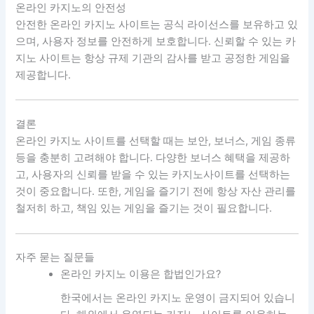
온라인 카지노의 안전성
안전한 온라인 카지노 사이트는 공식 라이선스를 보유하고 있
으며, 사용자 정보를 안전하게 보호합니다. 신뢰할 수 있는 카
지노 사이트는 항상 규제 기관의 감사를 받고 공정한 게임을
제공합니다.
결론
온라인 카지노 사이트를 선택할 때는 보안, 보너스, 게임 종류
등을 충분히 고려해야 합니다. 다양한 보너스 혜택을 제공하
고, 사용자의 신뢰를 받을 수 있는 카지노사이트를 선택하는
것이 중요합니다. 또한, 게임을 즐기기 전에 항상 자산 관리를
철저히 하고, 책임 있는 게임을 즐기는 것이 필요합니다.
자주 묻는 질문들
온라인 카지노 이용은 합법인가요?
한국에서는 온라인 카지노 운영이 금지되어 있습니