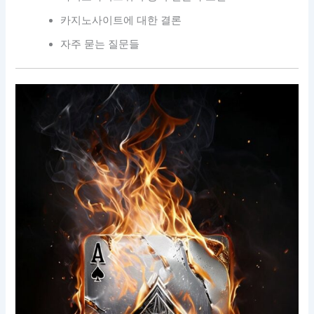
카지노사이트에 대한 결론
자주 묻는 질문들