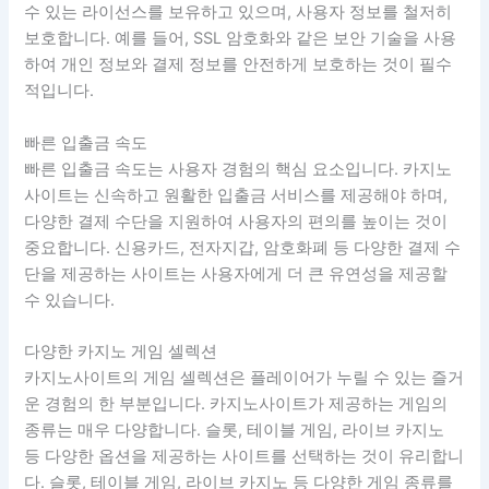
수 있는 라이선스를 보유하고 있으며, 사용자 정보를 철저히
보호합니다. 예를 들어, SSL 암호화와 같은 보안 기술을 사용
하여 개인 정보와 결제 정보를 안전하게 보호하는 것이 필수
적입니다.
빠른 입출금 속도
빠른 입출금 속도는 사용자 경험의 핵심 요소입니다. 카지노
사이트는 신속하고 원활한 입출금 서비스를 제공해야 하며,
다양한 결제 수단을 지원하여 사용자의 편의를 높이는 것이
중요합니다. 신용카드, 전자지갑, 암호화폐 등 다양한 결제 수
단을 제공하는 사이트는 사용자에게 더 큰 유연성을 제공할
수 있습니다.
다양한 카지노 게임 셀렉션
카지노사이트의 게임 셀렉션은 플레이어가 누릴 수 있는 즐거
운 경험의 한 부분입니다. 카지노사이트가 제공하는 게임의
종류는 매우 다양합니다. 슬롯, 테이블 게임, 라이브 카지노
등 다양한 옵션을 제공하는 사이트를 선택하는 것이 유리합니
다. 슬롯, 테이블 게임, 라이브 카지노 등 다양한 게임 종류를