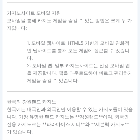
카지노사이트 모바일 지원
모바일을 통해 카지노 게임을 즐길 수 있는 방법은 크게 두 가
지입니다:
1. 모바일 웹사이트: HTML5 기반의 모바일 친화적
인 웹사이트를 통해 모든 게임에 접근할 수 있습니
다.
2. 모바일 앱: 일부 카지노사이트는 전용 모바일 앱
을 제공합니다. 앱을 다운로드하여 빠르고 편리하게
게임을 즐길 수 있습니다.
한국의 강원랜드 카지노
한국에는 내국인과 외국인만 이용할 수 있는 카지노들이 있습
니다. 가장 유명한 랜드 카지노는 **강원랜드**이며, 외국인
전용 카지노로는 **파라다이스 시티**와 **세븐럭 카지노**
가 있습니다.