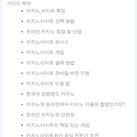
가이드 목차
카지노 사이트 특징
카지노사이트 선택 방법
온라인 카지노 장점 및 단점
카지노사이트 보너스
카지노사이트 게임
카지노사이트 결제 방법
카지노사이트 모바일 버전 지원
카지노사이트 이용 팁
한국의 강원랜드 카지노
카지노와 온라인에서 카지노 이용은 합법인가요?
온라인 카지노의 안전성
카지노사이트의 책임 있는 게임
카지노사이트위키 공식 전문가 조언