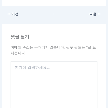
이전
다음
댓글 달기
이메일 주소는 공개되지 않습니다.
필수 필드는
*
로 표
시됩니다
여
기
에
입
력
하
세
요...