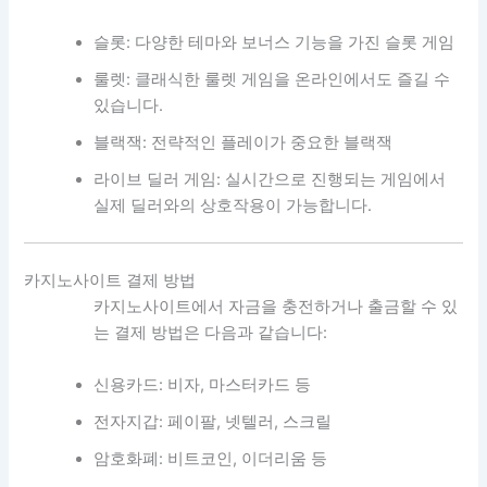
슬롯: 다양한 테마와 보너스 기능을 가진 슬롯 게임
룰렛: 클래식한 룰렛 게임을 온라인에서도 즐길 수
있습니다.
블랙잭: 전략적인 플레이가 중요한 블랙잭
라이브 딜러 게임: 실시간으로 진행되는 게임에서
실제 딜러와의 상호작용이 가능합니다.
카지노사이트 결제 방법
카지노사이트에서 자금을 충전하거나 출금할 수 있
는 결제 방법은 다음과 같습니다:
신용카드: 비자, 마스터카드 등
전자지갑: 페이팔, 넷텔러, 스크릴
암호화폐: 비트코인, 이더리움 등