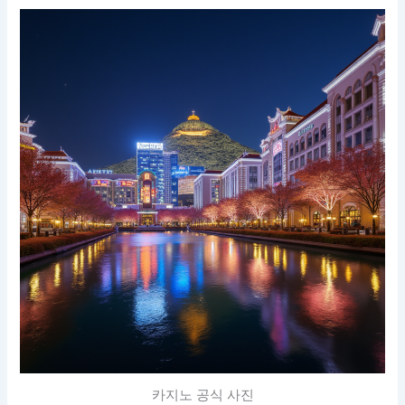
카지노 공식 사진