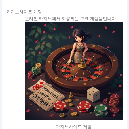
카지노사이트 게임
온라인 카지노에서 제공되는 주요 게임들입니다:
가지노사이트 게임