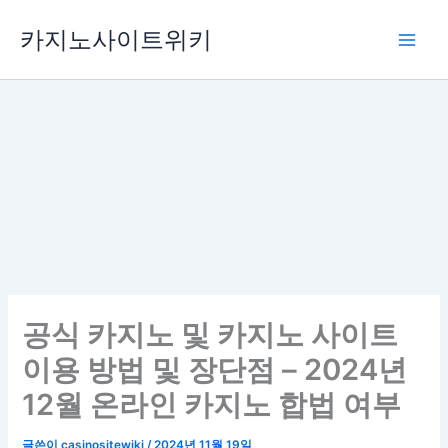
콘
카지노사이트위키
텐
츠
로
건
너
뛰
기
공식 카지노 및 카지노 사이트
이용 방법 및 장단점 – 2024년
12월 온라인 카지노 합법 여부
글쓴이
casinositewiki
/
2024년 11월 19일