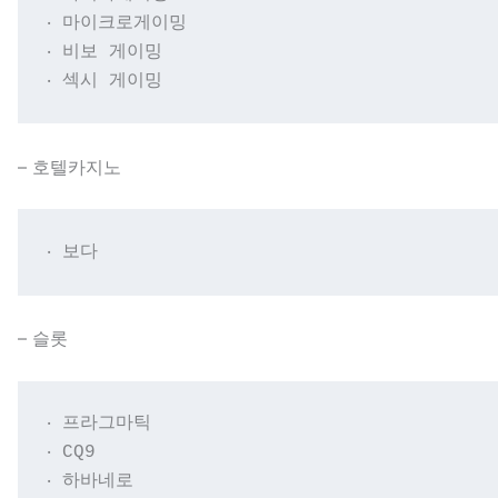
‧ 마이크로게이밍

‧ 비보 게이밍

‧ 섹시 게이밍
– 호텔카지노
‧ 보다
– 슬롯
‧ 프라그마틱

‧ CQ9

‧ 하바네로
