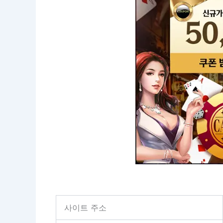
사이트 주소