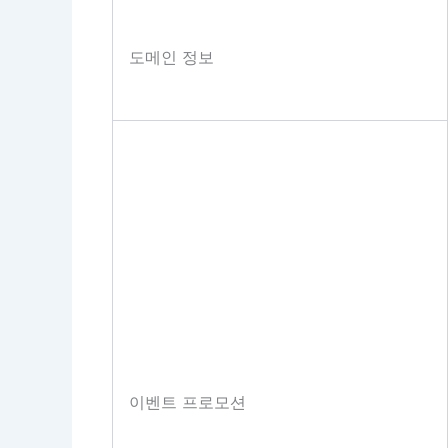
도메인 정보
이벤트 프로모션