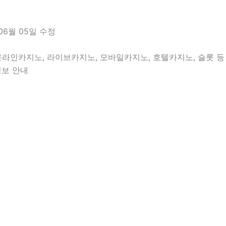
06월 05일 수정
 온라인카지노, 라이브카지노, 모바일카지노, 호텔카지노, 슬롯 
정보 안내