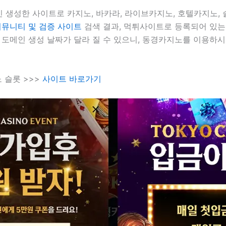
메인 생성한 사이트로 카지노, 바카라, 라이브카지노, 호텔카지노,
커뮤니티 및 검증 사이트
검색 결과, 먹튀사이트로 등록되어 있는
 도메인 생성 날짜가 달라 질 수 있으니, 동경카지노를 이용하시
 슬롯 >>>
사이트 바로가기