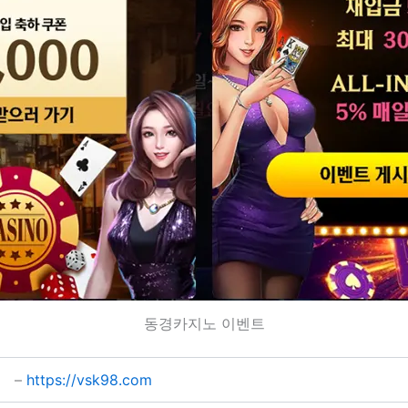
동경카지노 이벤트
–
https://vsk98.com