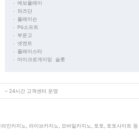
‧ 에보플레이

‧ 와즈단

‧ 플레이슨

‧ PG소프트

‧ 부운고

‧ 넷엔트

‧ 플레이스타

‧ 마이크로게이밍 슬롯
– 24시간 고객센터 운영
온라인카지노, 라이브카지노, 모바일카지노, 토토, 토토사이트 