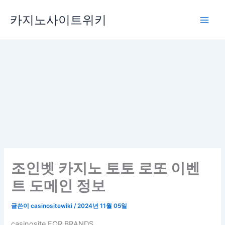
콘
카지노사이트위키
텐
츠
로
건
너
뛰
기
조인벳 카지노 토토 로또 이벤
트 도메인 정보
글쓴이
casinositewiki
/
2024년 11월 05일
casinosite FOR BRANDS