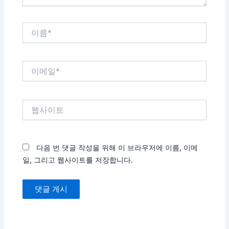
이
름
*
이
메
일
*
웹
사
이
트
다음 번 댓글 작성을 위해 이 브라우저에 이름, 이메
일, 그리고 웹사이트를 저장합니다.