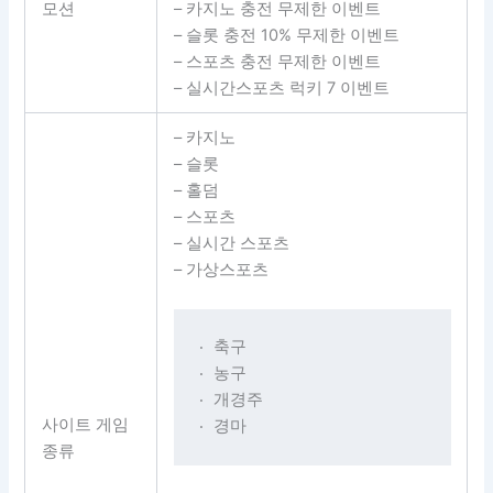
모션
– 카지노 충전 무제한 이벤트
– 슬롯 충전 10% 무제한 이벤트
– 스포츠 충전 무제한 이벤트
– 실시간스포츠 럭키 7 이벤트
– 카지노
– 슬롯
– 홀덤
– 스포츠
– 실시간 스포츠
– 가상스포츠
‧ 축구

‧ 농구

‧ 개경주

사이트 게임
‧ 경마
종류