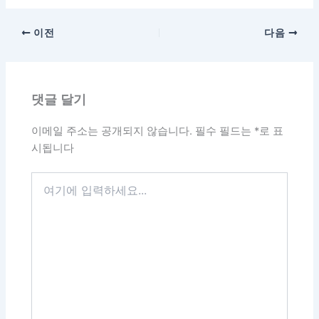
이전
다음
댓글 달기
이메일 주소는 공개되지 않습니다.
필수 필드는
*
로 표
시됩니다
여
기
에
입
력
하
세
요...