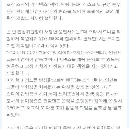
또한 조직의 거버넌스, 책임, 역량, 문화, 리스크 및 규정 준수
관리 관행에 대한 다년간의 변화를 요약한 포괄적인 교정 계
획의 개발도 자세히 설명했다.
벤 힙 집행위원장이 서명한 응답서에는 “더 스타 시드니를 적
합하게 복원하기 위해 NICC와 협의하여 필요한 모든 조치를
취할 계획입니다.”라고 적혀 있다.
“우리는 NICC가 취해야 할 적절한 조치는 스타 엔터테인먼트
그룹이 엄격한 감독 하에 라이센스를 계속 운영할 수 있도록
허용하고 교정 계획의 이정표에 대한 책임을 지는 것이라고
제출합니다.
이러한 이정표를 달성함으로써 NICC는 스타 엔터테인먼트
그룹이 적합성을 회복했다는 확신을 갖게 될 것입니다.”
스타의 답변은 회사가 현재 브리즈번에서 진행 중인 유사한
조사의 현미경으로 퀸즐랜드 운영을 오랫동안 감독해 온 임시
CEO 제프 호그의 또 다른 고위 임원의 퇴임을 발표한 날 발표
되었다.
스타의 대응은 이러한 변화와 특히 조직 전체의 위험 통제 및