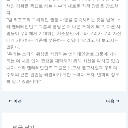
책임 강화를 목표로 하는 다수의 새로운 직책 창출을 강조한
다.
“벨 리포트의 구체적인 권장 사항을 충족시키는 것을 넘어, 스
타 엔터테인먼트 그룹의 열망은 더 나은 조직이 되고, 다른 사
람들이 우리에게 기대하는 기준뿐만 아니라 우리가 우리 자신
에게 기대하는 기준에 부응하는 것입니다.”라고 이 보고서는
말한다.
“우리는 스타의 위상을 자랑하는 엔터테인먼트 그룹에 기대
되는 더 나은 업계 관행을 채택하기 위해 최선을 다하고 있습
니다. 스타 엔터테인먼트 그룹은 보고서 권고사항과 우리의
주제의 근본 원인을 해결하기 위한 노력과 투자, 변화의 정도
를 알고 있습니다.”
이전
다음
댓글 달기