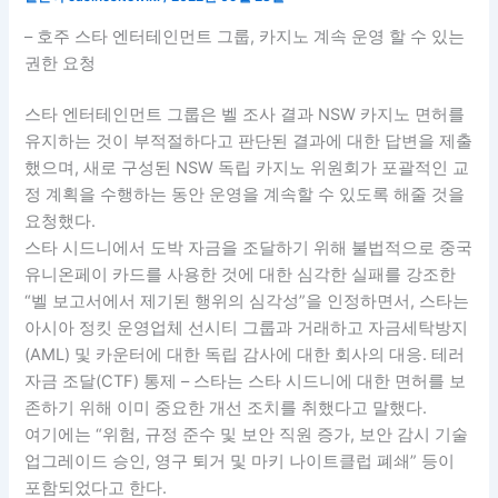
– 호주 스타 엔터테인먼트 그룹, 카지노 계속 운영 할 수 있는
권한 요청
스타 엔터테인먼트 그룹은 벨 조사 결과 NSW 카지노 면허를
유지하는 것이 부적절하다고 판단된 결과에 대한 답변을 제출
했으며, 새로 구성된 NSW 독립 카지노 위원회가 포괄적인 교
정 계획을 수행하는 동안 운영을 계속할 수 있도록 해줄 것을
요청했다.
스타 시드니에서 도박 자금을 조달하기 위해 불법적으로 중국
유니온페이 카드를 사용한 것에 대한 심각한 실패를 강조한
“벨 보고서에서 제기된 행위의 심각성”을 인정하면서, 스타는
아시아 정킷 운영업체 선시티 그룹과 거래하고 자금세탁방지
(AML) 및 카운터에 대한 독립 감사에 대한 회사의 대응. 테러
자금 조달(CTF) 통제 – 스타는 스타 시드니에 대한 면허를 보
존하기 위해 이미 중요한 개선 조치를 취했다고 말했다.
여기에는 “위험, 규정 준수 및 보안 직원 증가, 보안 감시 기술
업그레이드 승인, 영구 퇴거 및 마키 나이트클럽 폐쇄” 등이
포함되었다고 한다.