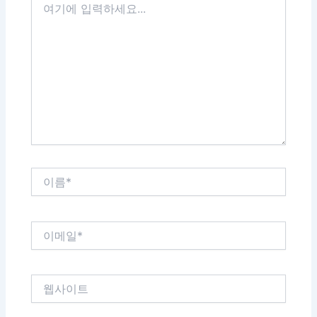
기
에
입
력
하
세
요...
이
름
*
이
메
일
*
웹
사
이