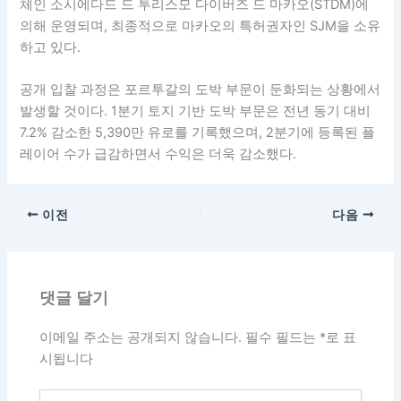
체인 소시에다드 드 투리스모 다이버즈 드 마카오(STDM)에
의해 운영되며, 최종적으로 마카오의 특허권자인 SJM을 소유
하고 있다.
공개 입찰 과정은 포르투갈의 도박 부문이 둔화되는 상황에서
발생할 것이다. 1분기 토지 기반 도박 부문은 전년 동기 대비
7.2% 감소한 5,390만 유로를 기록했으며, 2분기에 등록된 플
레이어 수가 급감하면서 수익은 더욱 감소했다.
이전
다음
댓글 달기
이메일 주소는 공개되지 않습니다.
필수 필드는
*
로 표
시됩니다
여