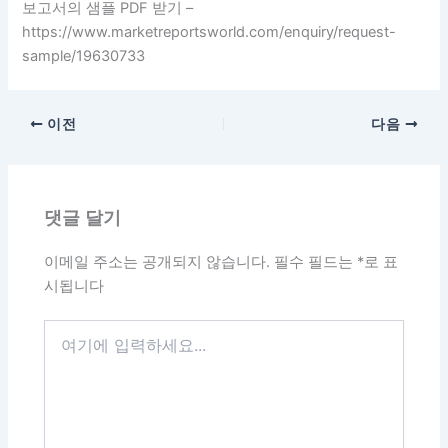
보고서의 샘플 PDF 받기 –
https://www.marketreportsworld.com/enquiry/request-
sample/19630733
이전
다음
댓글 달기
이메일 주소는 공개되지 않습니다.
필수 필드는
*
로 표
시됩니다
여
기
에
입
력
하