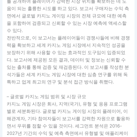
를 공개하여 플레이어가 강력한 시장 위치를 확보하는 데 도
움이 되는 훌륭한 시도를 하고 있다. 보고서 구매자는 수익 측
면에서 글로벌 카지노 게이밍 시장의 전체 규모에 대한 예측
을 포함하여 검증되고 신뢰할 수 있는 시장 예측에 액세스할
수 있다.
전반적으로, 이 보고서는 플레이어들이 경쟁사들에 비해 경쟁
력을 확보하고 세계 카지노 게임 시장에서 지속적인 성공을
보장하기 위해 사용할 수 있는 효과적인 도구임이 입증되었
다. 보고서에 제공된 모든 결과, 데이터 및 정보는 신뢰할 수
있는 출처를 통해 검증 및 재검증된다. 이 보고서를 작성한 분
석가들은 세계 카지노 게임 시장에 대한 심층 연구를 위해 독
특하고 업계 최고의 연구 및 분석 접근 방식을 취했다.
– 글로벌 카지노 게임 범위 및 시장 규모
카지노 게임 시장은 회사, 지역(국가), 유형 및 응용 프로그램
별로 세분화된다. 글로벌 카지노 게이밍 시장의 플레이어, 이
해관계자, 기타 참여자들이 보고서를 강력한 자원으로 활용하
면서 우위를 점할 수 있을 것이다. 세그먼트 분석은 2016-
2027년 기간의 수익 및 예측 측면에서 유형별 및 애플리케이