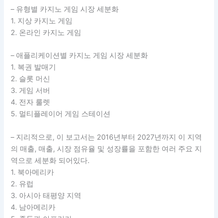
– 유형별 카지노 게임 시장 세분화
1. 지상 카지노 게임
2. 온라인 카지노 게임
– 애플리케이션별 카지노 게임 시장 세분화
1. 복권 발매기
2. 슬롯 머신
3. 게임 서버
4. 전자 룰렛
5. 멀티플레이어 게임 스테이션
– 지리적으로, 이 보고서는 2016년부터 2027년까지 이 지역
의 매출, 매출, 시장 점유율 및 성장률을 포함한 여러 주요 지
역으로 세분화 되어있다.
1. 북아메리카
2. 유럽
3. 아시아 태평양 지역
4. 남아메리카