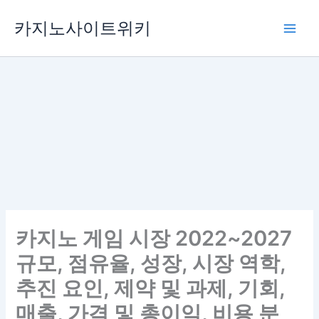
콘
카지노사이트위키
텐
츠
로
건
너
뛰
기
카지노 게임 시장 2022~2027
규모, 점유율, 성장, 시장 역학,
추진 요인, 제약 및 과제, 기회,
매출, 가격 및 총이익, 비용 분