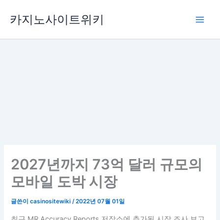
콘
카지노사이트위키
텐
츠
로
건
너
뛰
기
2027년까지 73억 달러 규모의
모바일 도박 시장
글쓴이
casinositewiki
/
2022년 07월 01일
최근 MR Accuracy Reports 저장소에 추가된 시장 조사 보고