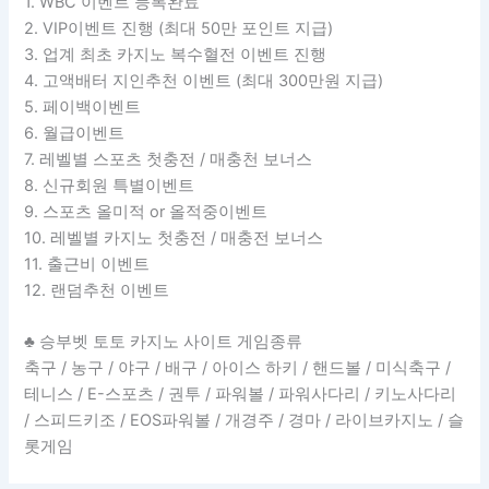
1. WBC 이벤트 등록완료
2. VIP이벤트 진행 (최대 50만 포인트 지급)
3. 업계 최초 카지노 복수혈전 이벤트 진행
4. 고액배터 지인추천 이벤트 (최대 300만원 지급)
5. 페이백이벤트
6. 월급이벤트
7. 레벨별 스포츠 첫충전 / 매충천 보너스
8. 신규회원 특별이벤트
9. 스포츠 올미적 or 올적중이벤트
10. 레벨별 카지노 첫충전 / 매충전 보너스
11. 출근비 이벤트
12. 랜덤추천 이벤트
♣ 승부벳 토토 카지노 사이트 게임종류
축구 / 농구 / 야구 / 배구 / 아이스 하키 / 핸드볼 / 미식축구 /
테니스 / E-스포츠 / 권투 / 파워볼 / 파워사다리 / 키노사다리
/ 스피드키조 / EOS파워볼 / 개경주 / 경마 / 라이브카지노 / 슬
롯게임