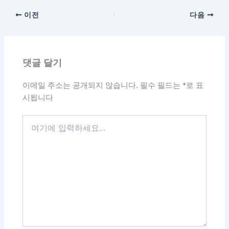
이전
다음
댓글 달기
이메일 주소는 공개되지 않습니다.
필수 필드는
*
로 표
시됩니다
여
기
에
입
력
하
세
요...