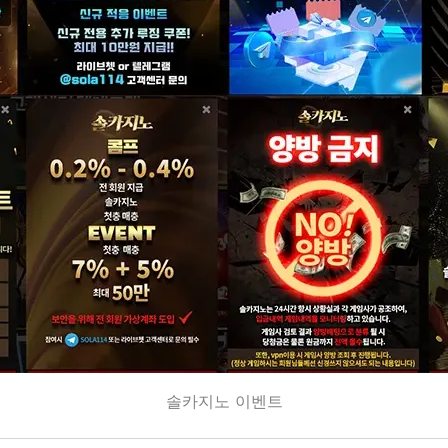
솔카지노 이벤트