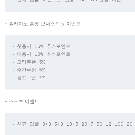
‧ 연속 입금 이벤트로 변경 최대 100만원 지급
– 솔카지노 슬롯 보너스회원 이벤트
‧ 첫충시 15% 추가포인트

‧ 매충시 10% 추가포인트

‧ 오링쿠폰 5%

‧ 주간루징 5%

‧ 컴프쿠폰 1%
– 스포츠 이벤트
‧ 신규 입플 3+3 5+3 10+5 20+7 50+12 100+20