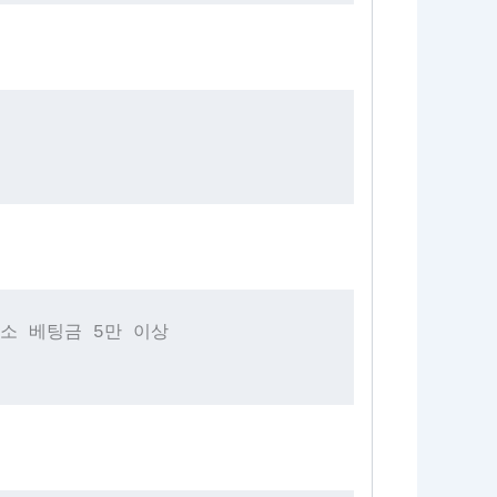
소 베팅금 5만 이상
