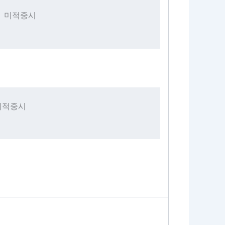
 미적중시

적중시 
