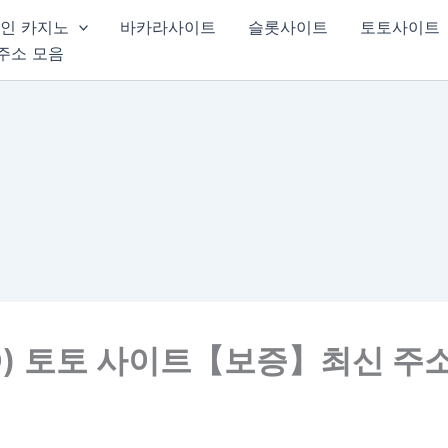
인 카지노
바카라사이트
슬롯사이트
토토사이트
주소 모음
NO) 토토 사이트【보증】최신 주