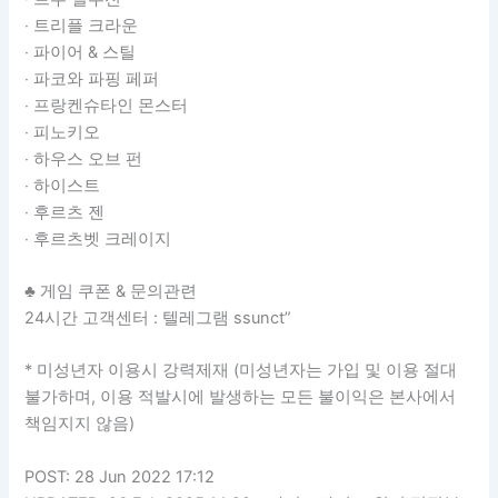
‧ 트리플 크라운
‧ 파이어 & 스틸
‧ 파코와 파핑 페퍼
‧ 프랑켄슈타인 몬스터
‧ 피노키오
‧ 하우스 오브 펀
‧ 하이스트
‧ 후르츠 젠
‧ 후르츠벳 크레이지
♣ 게임 쿠폰 & 문의관련
24시간 고객센터 : 텔레그램 ssunct”
* 미성년자 이용시 강력제재 (미성년자는 가입 및 이용 절대
불가하며, 이용 적발시에 발생하는 모든 불이익은 본사에서
책임지지 않음)
POST: 28 Jun 2022 17:12