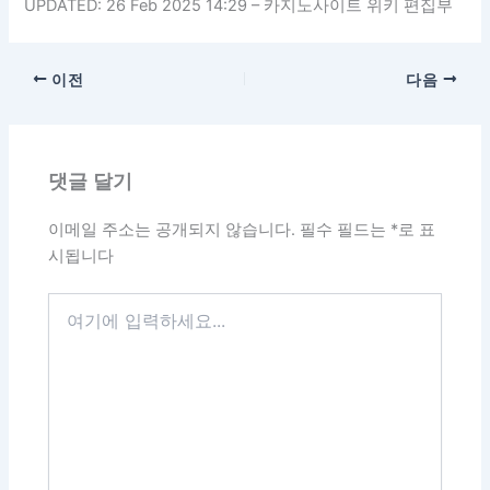
UPDATED: 26 Feb 2025 14:29 – 카지노사이트 위키 편집부
이전
다음
댓글 달기
이메일 주소는 공개되지 않습니다.
필수 필드는
*
로 표
시됩니다
여
기
에
입
력
하
세
요...