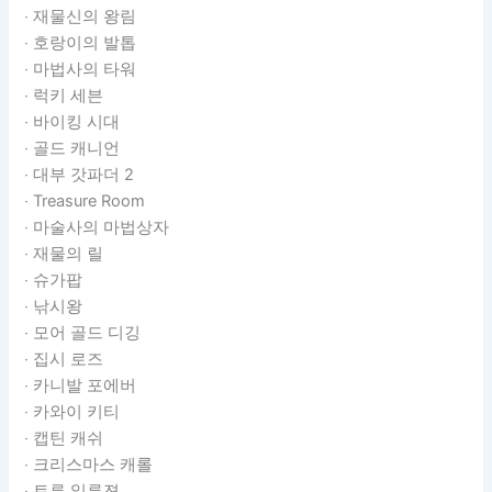
‧ 재물신의 왕림
‧ 호랑이의 발톱
‧ 마법사의 타워
‧ 럭키 세븐
‧ 바이킹 시대
‧ 골드 캐니언
‧ 대부 갓파더 2
‧ Treasure Room
‧ 마술사의 마법상자
‧ 재물의 릴
‧ 슈가팝
‧ 낚시왕
‧ 모어 골드 디깅
‧ 집시 로즈
‧ 카니발 포에버
‧ 카와이 키티
‧ 캡틴 캐쉬
‧ 크리스마스 캐롤
‧ 트루 일루젼