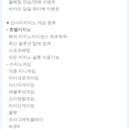
‧ 올베팅 연승/연패 이벤트
‧ 바카라 당일 페이백 이벤트
♣ 선시티카지노 게임 종류
– 호텔카지노
‧ 해외 카지노라이센스 최초취득
‧ 최신 솔루션 탑재 업계
‧ 스포츠베팅
‧ 모든 카지노 슬롯 이용가능
– 카지노게임
‧ 각종 미니게임
‧ 마이크로게이밍
‧ 아시아게이밍
‧ 에볼루션게임
‧ 오리엔탈게임
‧ 타이산게이밍
‧ 올벳
‧ 프라그매틱플레이
‧ 씨큐9