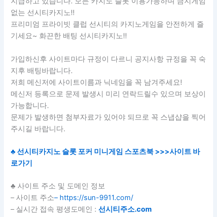
지급하고 있습니다. 모든 카지노 슬롯 이용가능하며 금지게임
없는 선시티카지노!!
프리미엄 프라이빗 클럽 선시티의 카지노게임을 안전하게 즐
기세요~ 화끈한 배팅 선시티카지노!!
가입하신후 사이트마다 규정이 다르니 공지사항 규정을 꼭 숙
지후 배팅바랍니다.
저희 메신저에 사이트이름과 닉네임을 꼭 남겨주세요!
메신저 등록으로 문제 발생시 미리 연락드릴수 있으며 보상이
가능합니다.
문제가 발생하면 첨부자료가 있어야 되므로 꼭 스냅샵을 찍어
주시길 바랍니다.
♣ 선시티카지노 슬롯 포커 미니게임 스포츠북 >>>사이트 바
로가기
♣ 사이트 주소 및 도메인 정보
– 사이트 주소
– https://sun-9911.com/
– 실시간 접속 평생도메인 :
선시티주소.com