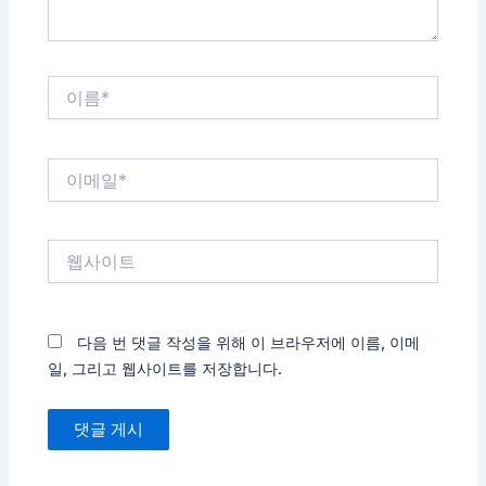
이
름
*
이
메
일
*
웹
사
이
트
다음 번 댓글 작성을 위해 이 브라우저에 이름, 이메
일, 그리고 웹사이트를 저장합니다.