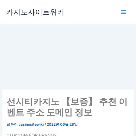
콘
카지노사이트위키
텐
츠
로
건
너
뛰
기
선시티카지노 【보증】 추천 이
벤트 주소 도메인 정보
글쓴이
casinositewiki
/
2022년 06월 28일
casinosite FOR BRANDS