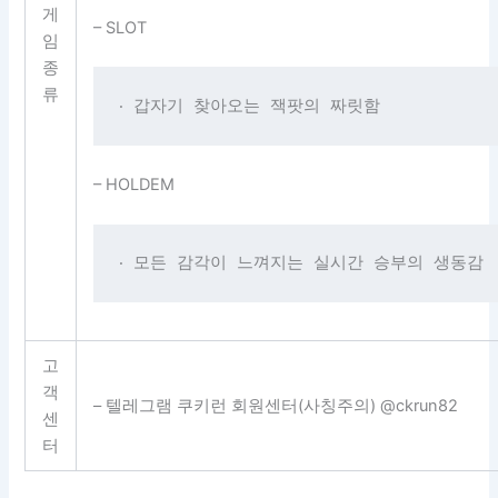
게
– SLOT
임
종
류
‧ 갑자기 찾아오는 잭팟의 짜릿함
– HOLDEM
‧ 모든 감각이 느껴지는 실시간 승부의 생동감
고
객
– 텔레그램 쿠키런 회원센터(사칭주의) @ckrun82
센
터