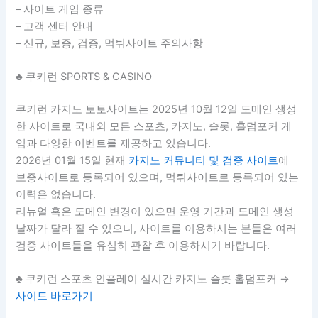
– 사이트 게임 종류
– 고객 센터 안내
– 신규, 보증, 검증, 먹튀사이트 주의사항
♣ 쿠키런 SPORTS & CASINO
쿠키런 카지노 토토사이트는 2025년 10월 12일 도메인 생성
한 사이트로 국내외 모든 스포츠, 카지노, 슬롯, 홀덤포커 게
임과 다양한 이벤트를 제공하고 있습니다.
2026년 01월 15일 현재
카지노 커뮤니티 및 검증 사이트
에
보증사이트로 등록되어 있으며, 먹튀사이트로 등록되어 있는
이력은 없습니다.
리뉴얼 혹은 도메인 변경이 있으면 운영 기간과 도메인 생성
날짜가 달라 질 수 있으니, 사이트를 이용하시는 분들은 여러
검증 사이트들을 유심히 관찰 후 이용하시기 바랍니다.
♣ 쿠키런 스포츠 인플레이 실시간 카지노 슬롯 홀덤포커 →
사이트 바로가기