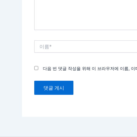
세
요...
이
름
*
다음 번 댓글 작성을 위해 이 브라우저에 이름, 