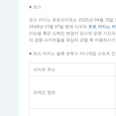
♣ 포스
포스 카지노 토토사이트는 2025년 04월 13
2026년 01월 07일 현재 다수의
토토 카지노 커
리뉴얼 혹은 도메인 변경이 있으면 운영 기간과 
러 검증 사이트들을 유심히 관찰 후 이용하시기
♣ 포스 카지노 슬롯 로투스 미니게임 스포츠 인
사이트 주소
도메인 정보