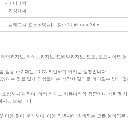
– 미니게임
– 가상게임
– 텔레그램 포스운영팀[사칭주의] @force24cs
온라인카지노, 라이브카지노, 모바일카지노, 토토, 토토사이트 
를 검증 하기에는 100% 확인하기 어려운 상황입니다.
였다는 것을 알게 되었을때는 심각한 결과로 이어질수 밖에 없
상 조심하셔야 하며, 여러 카지노 커뮤니티의 검증이나 상위권 
하시길 바랍니다.
 및 이용 절대 불가하며, 이용 적발시에 발생하는 모든 불이익은