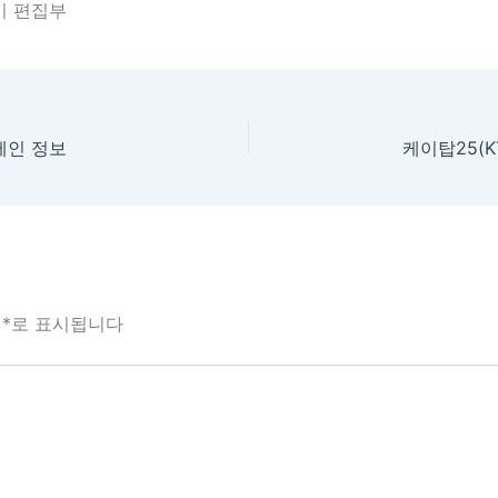
위키 편집부
도메인 정보
는
*
로 표시됩니다