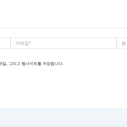
이
웹
메
사
일
이
*
트
이메일, 그리고 웹사이트를 저장합니다.