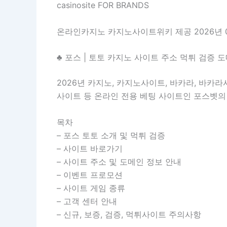
casinosite FOR BRANDS
온라인카지노 카지노사이트위키 제공 2026년 0
♣ 포스 | 토토 카지노 사이트 주소 먹튀 검증 
2026년 카지노, 카지노사이트, 바카라, 바카
사이트 등 온라인 전용 베팅 사이트인 포스벳의
목차
– 포스 토토 소개 및 먹튀 검증
– 사이트 바로가기
– 사이트 주소 및 도메인 정보 안내
– 이벤트 프로모션
– 사이트 게임 종류
– 고객 센터 안내
– 신규, 보증, 검증, 먹튀사이트 주의사항