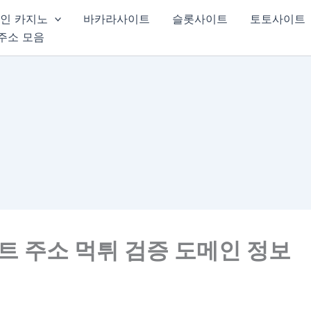
인 카지노
바카라사이트
슬롯사이트
토토사이트
주소 모음
이트 주소 먹튀 검증 도메인 정보