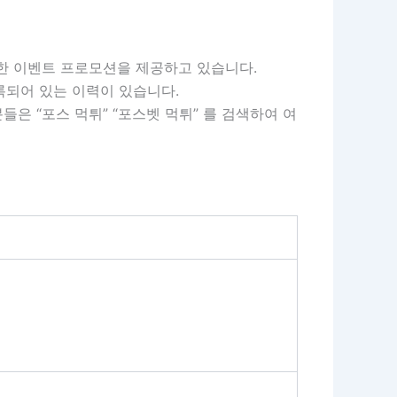
양한 이벤트 프로모션을 제공하고 있습니다.
록되어 있는 이력이 있습니다.
은 “포스 먹튀” “포스벳 먹튀” 를 검색하여 여