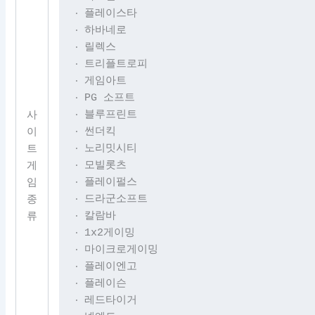
‧ 플레이스타

‧ 하바네로

‧ 릴렉스

‧ 트리플트로피

‧ 게임아트

‧ PG 소프트

사
‧ 블루프린트

이
‧ 썬더킥

트
‧ 노리밋시티

게
‧ 모빌롯츠

임
‧ 플레이펄스

종
‧ 드라군소프트

류
‧ 칼람바

‧ 1x2게이밍

‧ 마이크로게이밍

‧ 플레이엔고

‧ 플레이슨

‧ 레드타이거
