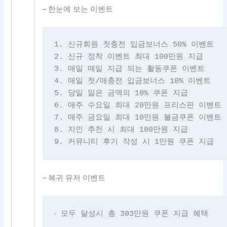
– 한눈에 보는 이벤트
1. 신규회원 첫충전 입금보너스 50% 이벤트

2. 신규 정착 이벤트 최대 100만원 지급

3. 매일 매일 지급 되는 활동쿠폰 이벤트

4. 매일 첫/매충전 입금보너스 10% 이벤트

5. 당일 잃은 금액의 10% 쿠폰 지급

6. 매주 수요일 최대 20만원 프리스핀 이벤트

7. 매주 금요일 최대 10만원 불금쿠폰 이벤트

8. 지인 추천 시 최대 100만원 지급

9. 커뮤니티 후기 작성 시 1만원 쿠폰 지급
– 복귀 유저 이벤트
‧ 모두 달성시 총 303만원 쿠폰 지급 혜택