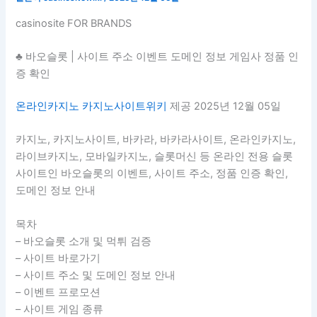
casinosite FOR BRANDS
♣ 바오슬롯 | 사이트 주소 이벤트 도메인 정보 게임사 정품 인
증 확인
온라인카지노 카지노사이트위키
제공 2025년 12월 05일
카지노, 카지노사이트, 바카라, 바카라사이트, 온라인카지노,
라이브카지노, 모바일카지노, 슬롯머신 등 온라인 전용 슬롯
사이트인 바오슬롯의 이벤트, 사이트 주소, 정품 인증 확인,
도메인 정보 안내
목차
– 바오슬롯 소개 및 먹튀 검증
– 사이트 바로가기
– 사이트 주소 및 도메인 정보 안내
– 이벤트 프로모션
– 사이트 게임 종류