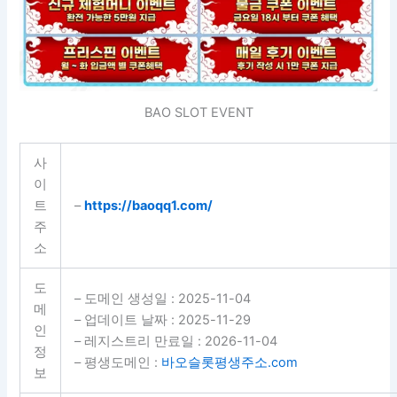
BAO SLOT EVENT
사
이
트
–
https://baoqq1.com/
주
소
도
– 도메인 생성일 : 2025-11-04
메
– 업데이트 날짜 : 2025-11-29
인
– 레지스트리 만료일 : 2026-11-04
정
– 평생도메인 :
바오슬롯평생주소.com
보