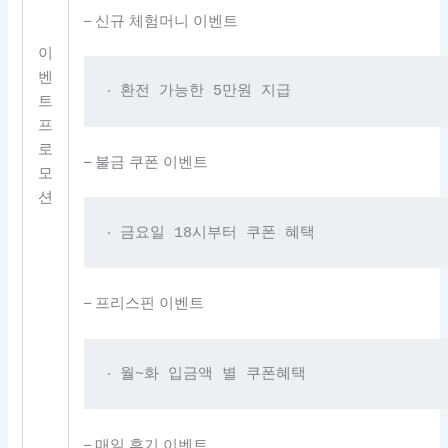
– 신규 체험머니 이벤트
이
벤
‧ 환전 가능한 5만원 지급
트
프
로
– 불금 쿠폰 이벤트
모
션
‧ 금요일 18시부터 쿠폰 혜택
– 프리스핀 이벤트
‧ 월~화 입금액 별 쿠폰혜택
– 매일 후기 이벤트