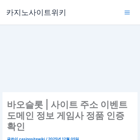
콘
카지노사이트위키
텐
츠
로
건
너
뛰
기
바오슬롯 | 사이트 주소 이벤트
도메인 정보 게임사 정품 인증
확인
글쓴이
casinositewiki
/
2025년 12월 05일