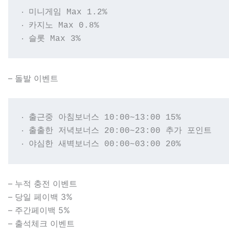
‧ 미니게임 Max 1.2%

‧ 카지노 Max 0.8%

‧ 슬롯 Max 3%
– 돌발 이벤트
‧ 출근중 아침보너스 10:00~13:00 15%

‧ 출출한 저녁보너스 20:00~23:00 추가 포인트

‧ 야심한 새벽보너스 00:00~03:00 20%
– 누적 충전 이벤트
– 당일 페이백 3%
– 주간페이백 5%
– 출석체크 이벤트