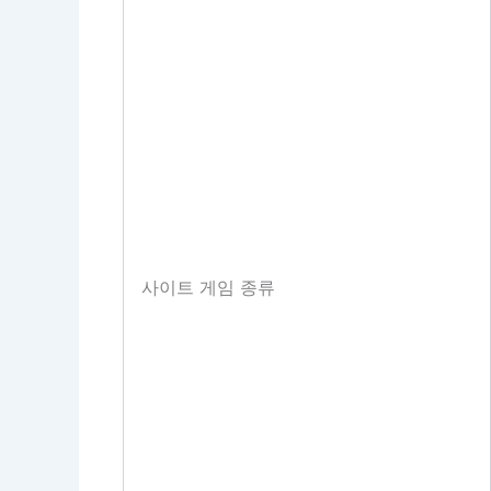
사이트 게임 종류