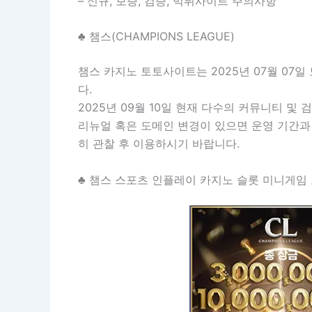
– 신규, 보증, 검증, 먹튀사이트 주의사항
♣ 챔스(CHAMPIONS LEAGUE)
챔스 카지노 토토사이트는 2025년 07월 07일
다.
2025년 09월 10일 현재 다수의 커뮤니티 및
리뉴얼 혹은 도메인 변경이 있으면 운영 기간과 
히 관찰 후 이용하시기 바랍니다.
♣ 챔스 스포츠 인플레이 카지노 슬롯 미니게임 토