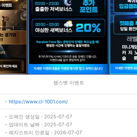
챔스벳 이벤트
–
https://www.cl-1001.com/
– 도메인 생성일 : 2025-07-07
– 업데이트 날짜 : 2025-07-07
– 레지스트리 만료일 : 2026-07-07