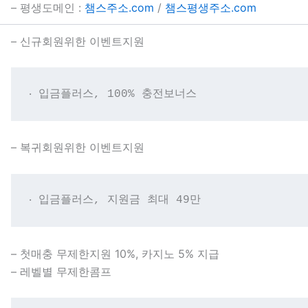
– 평생도메인 :
챔스주소.com
/
챔스평생주소.com
– 신규회원위한 이벤트지원
‧ 입금플러스, 100% 충전보너스
– 복귀회원위한 이벤트지원
‧ 입금플러스, 지원금 최대 49만
– 첫매충 무제한지원 10%, 카지노 5% 지급
– 레벨별 무제한콤프