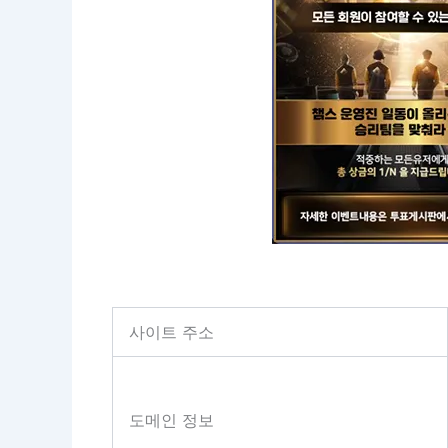
사이트 주소
도메인 정보