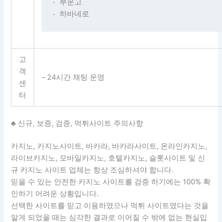
‧ 부운고

‧ 하바네로
고
객
– 24시간 채팅 운영
센
터
♣ 신규, 보증, 검증, 먹튀사이트 주의사항
카지노, 카지노사이트, 바카라, 바카라사이트, 온라인카지노,
라이브카지노, 모바일카지노, 호텔카지노, 슬롯사이트 및 신
규 카지노 사이트 업체는 항상 조심하셔야 합니다.
믿을 수 있는 안전한 카지노 사이트를 검증 하기에는 100% 확
인하기 어려운 상황입니다.
선택한 사이트를 믿고 이용하였으나 먹튀 사이트였다는 것을
알게 되었을 때는 심각한 결과로 이어질 수 밖에 없는 현실입