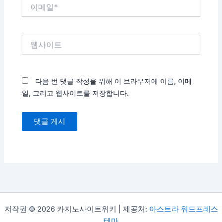
이
메
일
*
웹
사
이
트
다음 번 댓글 작성을 위해 이 브라우저에 이름, 이메
일, 그리고 웹사이트를 저장합니다.
저작권 © 2026 카지노사이트위키 | 제공처:
아스트라 워드프레스
테마