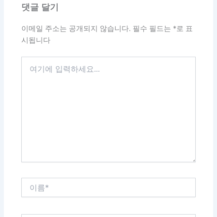
댓글 달기
이메일 주소는 공개되지 않습니다.
필수 필드는
*
로 표
시됩니다
여
기
에
입
력
하
세
요...
이
름
*