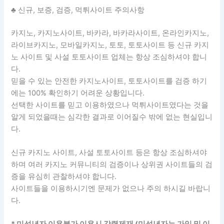
♣ 신규, 보증, 검증, 먹튀사이트 주의사항
카지노, 카지노사이트, 바카라, 바카라사이트, 온라인카지노,
라이브카지노, 모바일카지노, 토토, 토토사이트 등 신규 카지
노 사이트 및 사설 토토사이트 업체는 항상 조심하셔야 합니
다.
믿을 수 있는 안전한 카지노사이트, 토토사이트를 검증 하기
에는 100% 확인하기 어려운 상황입니다.
선택한 사이트를 믿고 이용하였으나 먹튀사이트였다는 것을
알게 되었을때는 심각한 결과로 이어질수 밖에 없는 현실입니
다.
신규 카지노 사이트, 사설 토토사이트 등은 항상 조심하셔야
하며 여러 카지노 커뮤니티의 검증이나 상위권 사이트들의 검
증을 유심히 관찰하셔야 합니다.
사이트들을 이용하시기엔 문제가 없으나 주의 하시길 바랍니
다.