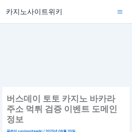
콘
카지노사이트위키
텐
츠
로
건
너
뛰
기
버스데이 토토 카지노 바카라
주소 먹튀 검증 이벤트 도메인
정보
글쓴이
casinositewiki
/
2025년 08월 20일