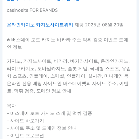
casinosite FOR BRANDS
온라인카지노 카지노사이트위키
제공 2025년 08월 20일
♣ 버스데이 토토 카지노 바카라 주소 먹튀 검증 이벤트 도메
인 정보
카지노, 카지노사이트, 바카라, 바카라사이트, 온라인카지노,
라이브카지노, 모바일카지노, 슬롯 게임, 국내형 스포츠, 유럽
형 스포츠, 인플레이, 스페셜, 인플레이, 실시간, 미니게임 등
온라인 전용 베팅 사이트인 버스데이벳의 사이트 주소, 이벤
트, 먹튀 검증, 도메인 정보 안내
목차
– 버스데이 토토 카지노 소개 및 먹튀 검증
– 사이트 바로가기
– 사이트 주소 및 도메인 정보 안내
– 이벤트 프로모션