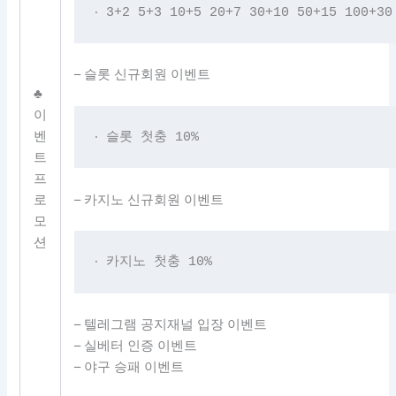
‧ 3+2 5+3 10+5 20+7 30+10 50+15 100
– 슬롯 신규회원 이벤트
♣
이
벤
‧ 슬롯 첫충 10%
트
프
– 카지노 신규회원 이벤트
로
모
션
‧ 카지노 첫충 10%
– 텔레그램 공지재널 입장 이벤트
– 실베터 인증 이벤트
– 야구 승패 이벤트