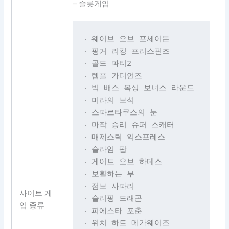
– 슬롯게임
‧ 웨이브 오브 포세이돈

‧ 핑거 리킹 프리스핀즈

‧ 골드 파티2

‧ 템플 가디언즈

‧ 빅 배스 복싱 보너스 라운드

‧ 미라의 보석

‧ 스파르타쿠스의 눈

‧ 마작 승리 슈퍼 스캐터

‧ 매제스틱 익스프레스

‧ 슬라임 팝

‧ 게이트 오브 하데스

‧ 보활하는 부

‧ 점보 사파리

사이트 게
‧ 슬리핑 드래곤

임 종류
‧ 피에스타 포춘

‧ 위치 하트 메가웨이즈
