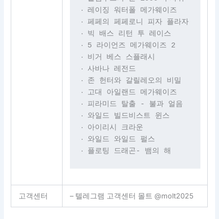
‧ 레이징 워터폴 메가웨이즈

‧ 페페의 페페로니 피자 플라자

‧ 빅 배스 리턴 투 레이스

‧ 5 라이언즈 메가웨이즈 2

‧ 비거 베스 스플래시

‧ 사바나 레전드

‧ 존 헌터와 갈릴레오의 비밀

‧ 고대 아일랜드 메가웨이즈

‧ 피라미드 탈출 - 불과 얼음

‧ 와일드 빌드비스트 윈스

‧ 아이리시 크라운

‧ 와일드 와일드 펄스

‧ 플로팅 드래곤- 뱀의 해
고객센터
– 텔레그램 고객센터 몰트 @molt2025