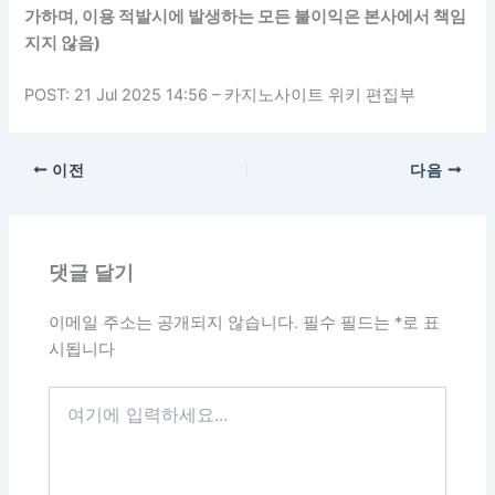
가하며, 이용 적발시에 발생하는 모든 불이익은 본사에서 책임
지지 않음)
POST: 21 Jul 2025 14:56 – 카지노사이트 위키 편집부
이전
다음
댓글 달기
이메일 주소는 공개되지 않습니다.
필수 필드는
*
로 표
시됩니다
여
기
에
입
력