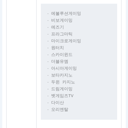
‧ 에볼루션게이밍

‧ 비보게이밍

‧ 에즈기

‧ 프라그마틱

‧ 마이크로게이밍

‧ 원터치

‧ 스카이윈드

‧ 더블유엠

‧ 아시아게이밍

‧ 보타카지노

‧ 두윈 카지노

‧ 드림게이밍

‧ 벳게임즈TV

‧ 다이산

‧ 오리엔탈