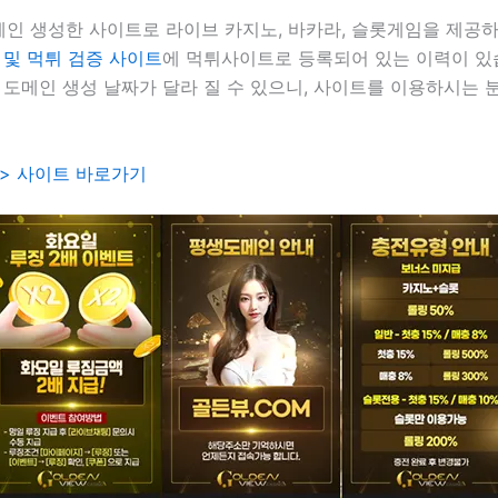
도메인 생성한 사이트로 라이브 카지노, 바카라, 슬롯게임을 제공
 및 먹튀 검증 사이트
에 먹튀사이트로 등록되어 있는 이력이 있
도메인 생성 날짜가 달라 질 수 있으니, 사이트를 이용하시는 
>> 사이트 바로가기