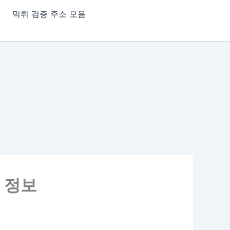
먹튀 검증 주소 모음
 정보