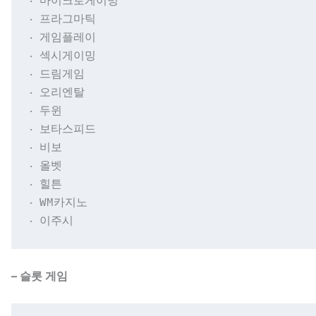
‧ 마이크로게이밍

‧ 프라그마틱

‧ 게임플레이

‧ 섹시게이밍

‧ 드림게임

‧ 오리엔탈

‧ 두윈

‧ 보타스피드

‧ 비보

‧ 올벳

‧ 힐튼

‧ WM카지노

– 슬롯 게임