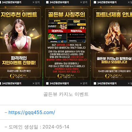
골든뷰 카지노 이벤트
–
https://gqq455.com/
– 도메인 생성일 : 2024-05-14