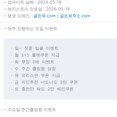
– 업데이트 날짜 : 2024-05-14
– 레지스트리 만료일 : 2026-05-14
– 평생 도메인 :
골든뷰.com
/
골든뷰주소.com
– 매주 진행하는 요일 이벤트
‧ 일- 첫충 입플 이벤트

‧ 월 1+1 룰렛쿠폰 지급

‧ 화 루징 2배 이벤트

‧ 수 주간 롤링왕 당첨

‧ 목 프리스핀 쿠폰 지급

‧ 금 지인추천 너도나도 3만 쿠폰

‧ 토 충전만 해도 2만 배민쿠폰
– 수요일 주간롤링왕 이벤트