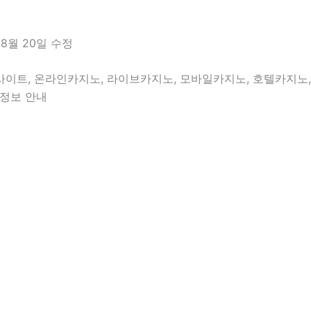
08월 20일 수정
라사이트, 온라인카지노, 라이브카지노, 모바일카지노, 호텔카지노,
 정보 안내