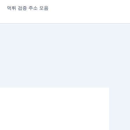
먹튀 검증 주소 모음