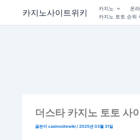
콘
카지노
온라
카지노사이트위키
텐
카지노 토토 순위 
츠
로
건
너
뛰
기
더스타 카지노 토토 사
글쓴이
casinositewiki
/
2025년 03월 31일