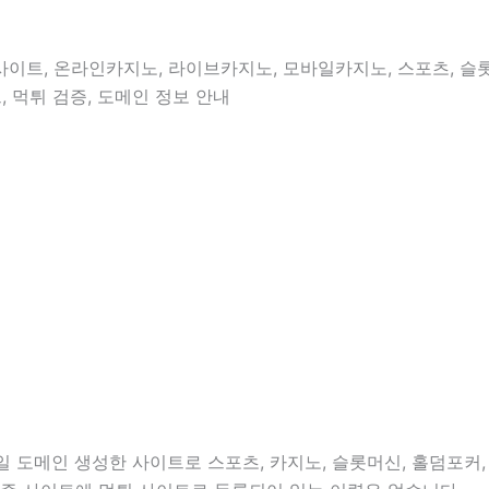
라사이트, 온라인카지노, 라이브카지노, 모바일카지노, 스포츠, 슬
 먹튀 검증, 도메인 정보 안내
7일 도메인 생성한 사이트로 스포츠, 카지노, 슬롯머신, 홀덤포커