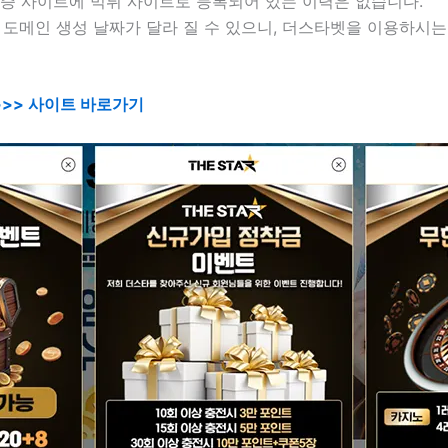
 검증 사이트에 먹튀 사이트로 등록되어 있는 이력은 없습니다.
 도메인 생성 날짜가 달라 질 수 있으니, 더스타벳을 이용하시는
>>> 사이트 바로가기