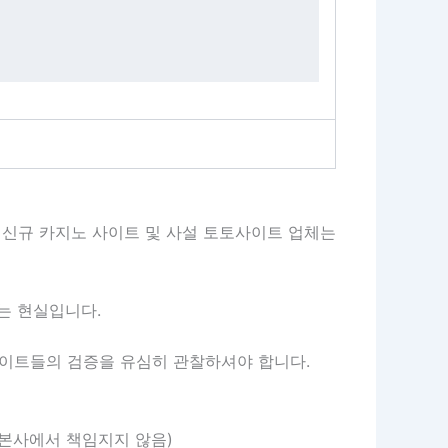
등 신규 카지노 사이트 및 사설 토토사이트 업체는
는 현실입니다.
사이트들의 검증을 유심히 관찰하셔야 합니다.
 본사에서 책임지지 않음)