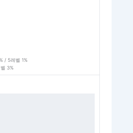
% / 5레벨 1%
레벨 3%