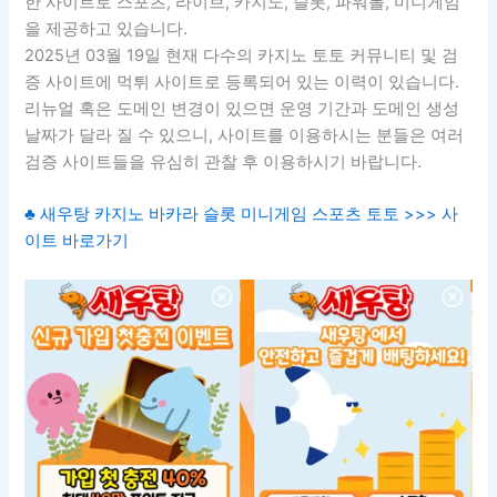
한 사이트로 스포츠, 라이브, 카지노, 슬롯, 파워볼, 미니게임
을 제공하고 있습니다.
2025년 03월 19일 현재 다수의 카지노 토토 커뮤니티 및 검
증 사이트에 먹튀 사이트로 등록되어 있는 이력이 있습니다.
리뉴얼 혹은 도메인 변경이 있으면 운영 기간과 도메인 생성
날짜가 달라 질 수 있으니, 사이트를 이용하시는 분들은 여러
검증 사이트들을 유심히 관찰 후 이용하시기 바랍니다.
♣ 새우탕 카지노 바카라 슬롯 미니게임 스포츠 토토 >>> 사
이트 바로가기