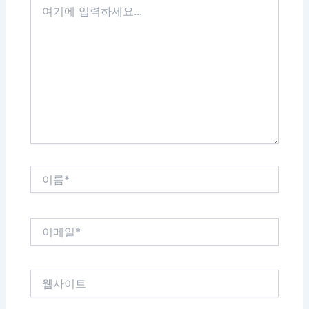
기
에
입
력
하
세
요...
이
름
*
이
메
일
*
웹
사
이