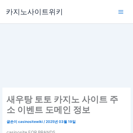
콘
카지노사이트위키
텐
츠
로
건
너
뛰
기
새우탕 토토 카지노 사이트 주
소 이벤트 도메인 정보
글쓴이
casinositewiki
/
2025년 03월 19일
casinosite FOR BRANDS