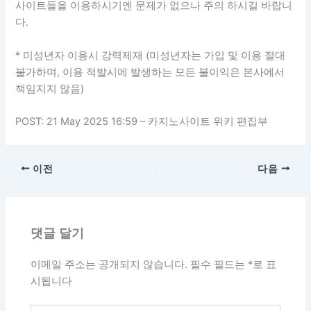
사이트들을 이용하시기엔 문제가 없으나 주의 하시길 바랍니
다.
* 미성년자 이용시 강력제재 (미성년자는 가입 및 이용 절대
불가하며, 이용 적발시에 발생하는 모든 불이익은 본사에서
책임지지 않음)
POST: 21 May 2025 16:59 – 카지노사이트 위키 편집부
이전
다음
댓글 달기
이메일 주소는 공개되지 않습니다.
필수 필드는
*
로 표
시됩니다
여