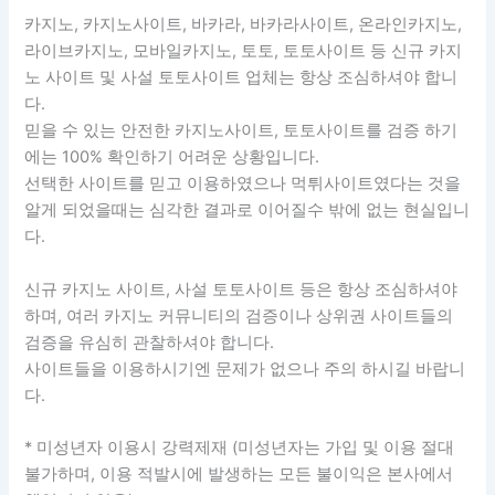
카지노, 카지노사이트, 바카라, 바카라사이트, 온라인카지노,
라이브카지노, 모바일카지노, 토토, 토토사이트 등 신규 카지
노 사이트 및 사설 토토사이트 업체는 항상 조심하셔야 합니
다.
믿을 수 있는 안전한 카지노사이트, 토토사이트를 검증 하기
에는 100% 확인하기 어려운 상황입니다.
선택한 사이트를 믿고 이용하였으나 먹튀사이트였다는 것을
알게 되었을때는 심각한 결과로 이어질수 밖에 없는 현실입니
다.
신규 카지노 사이트, 사설 토토사이트 등은 항상 조심하셔야
하며, 여러 카지노 커뮤니티의 검증이나 상위권 사이트들의
검증을 유심히 관찰하셔야 합니다.
사이트들을 이용하시기엔 문제가 없으나 주의 하시길 바랍니
다.
* 미성년자 이용시 강력제재 (미성년자는 가입 및 이용 절대
불가하며, 이용 적발시에 발생하는 모든 불이익은 본사에서