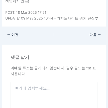
책임지지 않음)
POST: 18 Mar 2025 17:21
UPDATE: 09 May 2025 10:44 – 카지노사이트 위키 편집부
이전
다음
댓글 달기
이메일 주소는 공개되지 않습니다.
필수 필드는
*
로 표
시됩니다
여
기
에
입
력