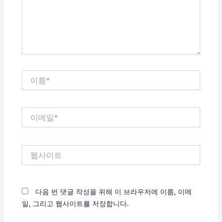
하
세
요...
이
름
*
이
메
일
*
웹
사
이
트
다음 번 댓글 작성을 위해 이 브라우저에 이름, 이메
일, 그리고 웹사이트를 저장합니다.