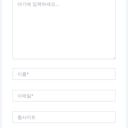
기
에
입
력
하
세
요...
이
름
*
이
메
일
*
웹
사
이