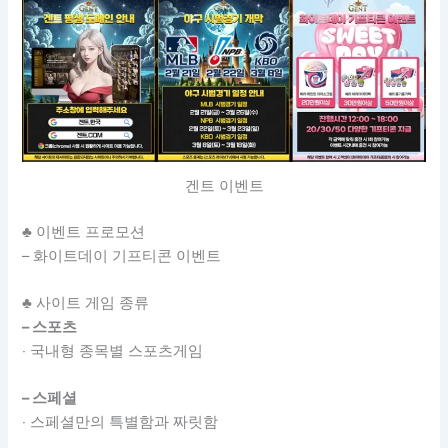
겐트 이벤트
♣ 이벤트 프로모션
– 화이트데이 기프티콘 이벤트
♣ 사이트 게임 종류
– 스포츠
‧ 국내형 종목별 스포츠게임
– 스페셜
‧ 스페셜만의 특별함과 짜릿함