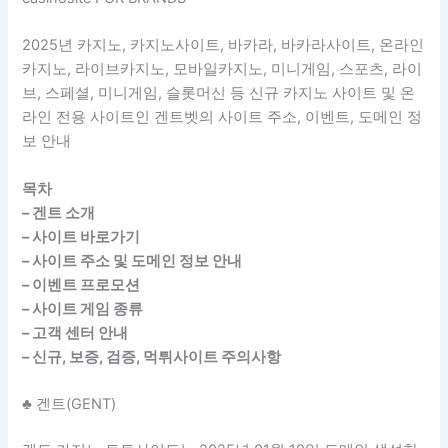
2025년 카지노, 카지노사이트, 바카라, 바카라사이트, 온라인
카지노, 라이브카지노, 모바일카지노, 미니게임, 스포츠, 라이
브, 스페셜, 미니게임, 슬롯머신 등 신규 카지노 사이트 및 온
라인 전용 사이트인 겐트벳의 사이트 주소, 이벤트, 도메인 정
보 안내
목차
– 겐트 소개
– 사이트 바로가기
– 사이트 주소 및 도메인 정보 안내
– 이벤트 프로모션
– 사이트 게임 종류
– 고객 센터 안내
– 신규, 보증, 검증, 먹튀사이트 주의사항
♣ 겐트(GENT)