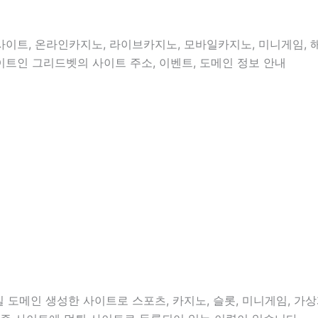
사이트, 온라인카지노, 라이브카지노, 모바일카지노, 미니게임, 해외
이트인 그리드벳의 사이트 주소, 이벤트, 도메인 정보 안내
8일 도메인 생성한 사이트로 스포츠, 카지노, 슬롯, 미니게임, 