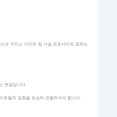
등 신규 카지노 사이트 및 사설 토토사이트 업체는
는 현실입니다.
사이트들의 검증을 유심히 관찰하셔야 합니다.