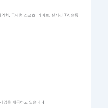
형, 국내형 스포츠, 라이브, 실시간 TV, 슬롯
가상게임을 제공하고 있습니다.