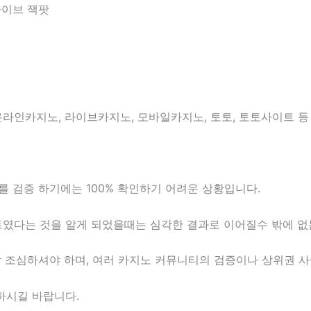
라이브 잭팟
온라인카지노, 라이브카지노, 모바일카지노, 토토, 토토사이트 
를 검증 하기에는 100% 확인하기 어려운 상황입니다.
였다는 것을 알게 되었을때는 심각한 결과로 이어질수 밖에 없
상 조심하셔야 하며, 여러 카지노 커뮤니티의 검증이나 상위권 
하시길 바랍니다.