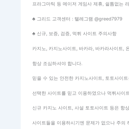
프라그마틱 등 메이저 게임사 제휴, 쉴틈없는 
♣ 그리드 고객센터 : 텔레그램 @greed7979
♣ 신규, 보증, 검증, 먹튀 사이트 주의사항
카지노, 카지노사이트, 바카라, 바카라사이트, 
항상 조심하셔야 합니다.
믿을 수 있는 안전한 카지노사이트, 토토사이트
선택한 사이트를 믿고 이용하였으나 먹튀사이트
신규 카지노 사이트, 사설 토토사이트 등은 항
사이트들을 이용하시기엔 문제가 없으나 주의 