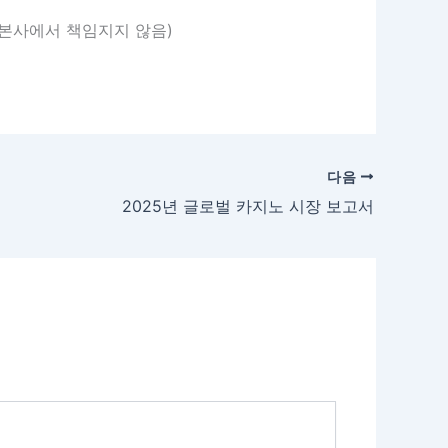
 본사에서 책임지지 않음)
다음
2025년 글로벌 카지노 시장 보고서