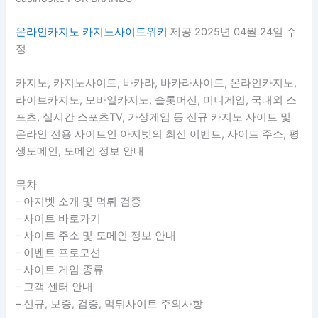
온라인카지노 카지노사이트위키
제공 2025년 04월 24일 수
정
카지노, 카지노사이트, 바카라, 바카라사이트, 온라인카지노,
라이브카지노, 모바일카지노, 슬롯머신, 미니게임, 국내외 스
포츠, 실시간 스포츠TV, 가상게임 등 신규 카지노 사이트 및
온라인 전용 사이트인 아지벳의 최신 이벤트, 사이트 주소, 평
생도메인, 도메인 정보 안내
목차
– 아지벳 소개 및 먹튀 검증
– 사이트 바로가기
– 사이트 주소 및 도메인 정보 안내
– 이벤트 프로모션
– 사이트 게임 종류
– 고객 센터 안내
– 신규, 보증, 검증, 먹튀사이트 주의사항