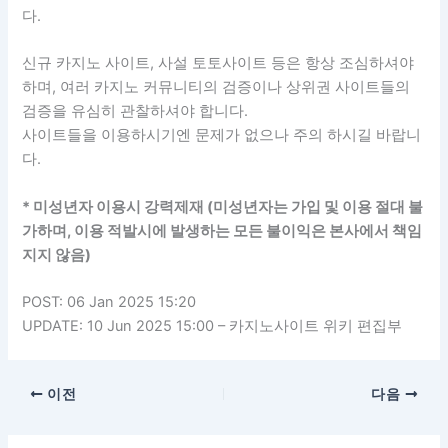
다.
신규 카지노 사이트, 사설 토토사이트 등은 항상 조심하셔야
하며, 여러 카지노 커뮤니티의 검증이나 상위권 사이트들의
검증을 유심히 관찰하셔야 합니다.
사이트들을 이용하시기엔 문제가 없으나 주의 하시길 바랍니
다.
* 미성년자 이용시 강력제재 (미성년자는 가입 및 이용 절대 불
가하며, 이용 적발시에 발생하는 모든 불이익은 본사에서 책임
지지 않음)
POST: 06 Jan 2025 15:20
UPDATE: 10 Jun 2025 15:00 – 카지노사이트 위키 편집부
이전
다음