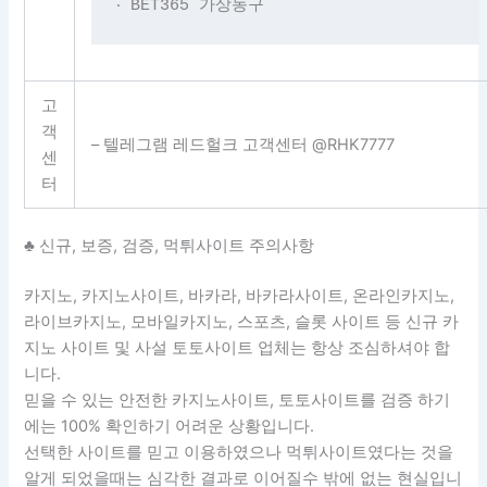
‧ BET365 가상농구
고
객
– 텔레그램 레드헐크 고객센터 @RHK7777
센
터
♣ 신규, 보증, 검증, 먹튀사이트 주의사항
카지노, 카지노사이트, 바카라, 바카라사이트, 온라인카지노,
라이브카지노, 모바일카지노, 스포츠, 슬롯 사이트 등 신규 카
지노 사이트 및 사설 토토사이트 업체는 항상 조심하셔야 합
니다.
믿을 수 있는 안전한 카지노사이트, 토토사이트를 검증 하기
에는 100% 확인하기 어려운 상황입니다.
선택한 사이트를 믿고 이용하였으나 먹튀사이트였다는 것을
알게 되었을때는 심각한 결과로 이어질수 밖에 없는 현실입니