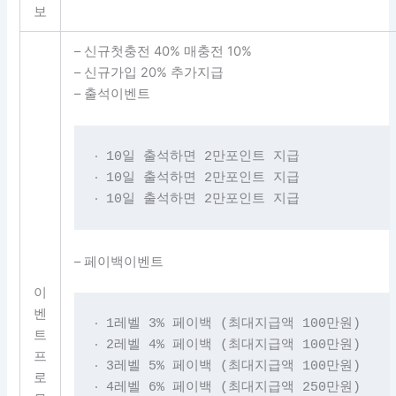
보
– 신규첫충전 40% 매충전 10%
– 신규가입 20% 추가지급
– 출석이벤트
‧ 10일 출석하면 2만포인트 지급

‧ 10일 출석하면 2만포인트 지급

‧ 10일 출석하면 2만포인트 지급
– 페이백이벤트
이
벤
‧ 1레벨 3% 페이백 (최대지급액 100만원)

트
‧ 2레벨 4% 페이백 (최대지급액 100만원)

프
‧ 3레벨 5% 페이백 (최대지급액 100만원)

로
‧ 4레벨 6% 페이백 (최대지급액 250만원)
