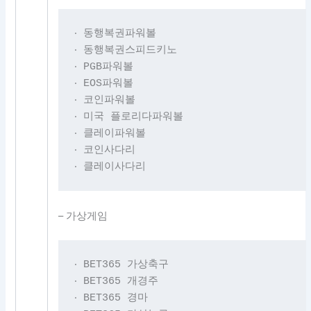
‧ 동행복권파워볼

‧ 동행복권스피드키노

‧ PGB파워볼

‧ EOS파워볼

‧ 코인파워볼

‧ 미국 플로리다파워볼

‧ 클레이파워볼

‧ 코인사다리

‧ 클레이사다리
– 가상게임
‧ BET365 가상축구

‧ BET365 개경주

‧ BET365 경마
