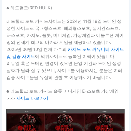
♣ 레드헐크(RED HULK)
레드헐크 토토 카지노사이트는 2024년 11월 19일 도메인 생
성한 사이트로 국내형스포츠, 해외형스포츠, 실시간스포츠,
E-스포츠, 카지노, 슬롯, 미니게임, 가상게임과 에볼루션 게이
밍의 전세계 최고의 바카라 게임을 제공하고 있습니다.
2025년 06월 10일 현재 다수의
카지노 토토 커뮤니티 사이트
및 검증 사이트
에 먹튀사이트로 등록된 이력이 있습니다.
리뉴얼 혹은 도메인 변경이 있으면 운영 기간과 도메인 생성
날짜가 달라 질 수 있으니, 사이트를 이용하시는 분들은 여러
검증 사이트들을 유심히 관찰 후 이용하시기 바랍니다.
♣ 레드헐크 토토 카지노 슬롯 미니게임 E-스포츠 가상게임
>>>
사이트 바로가기