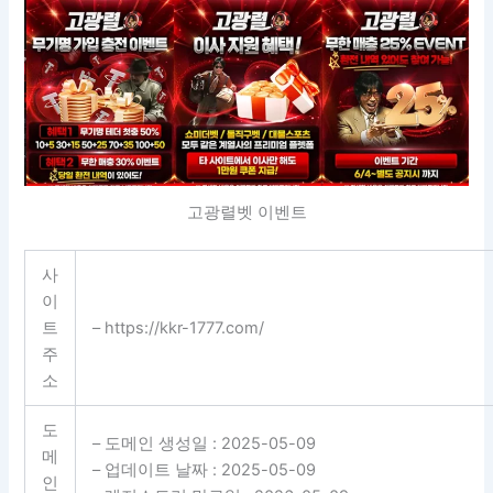
고광렬벳 이벤트
사
이
트
– https://kkr-1777.com/
주
소
도
– 도메인 생성일 : 2025-05-09
메
– 업데이트 날짜 : 2025-05-09
인