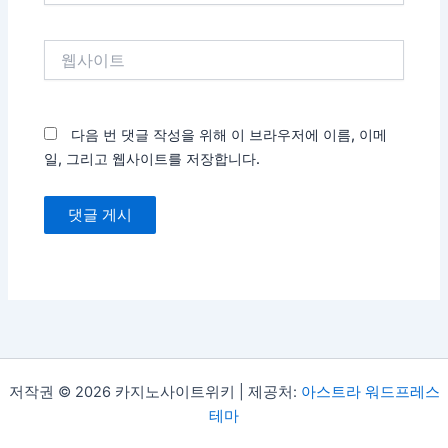
일
*
웹
사
이
트
다음 번 댓글 작성을 위해 이 브라우저에 이름, 이메
일, 그리고 웹사이트를 저장합니다.
저작권 © 2026 카지노사이트위키 | 제공처:
아스트라 워드프레스
테마