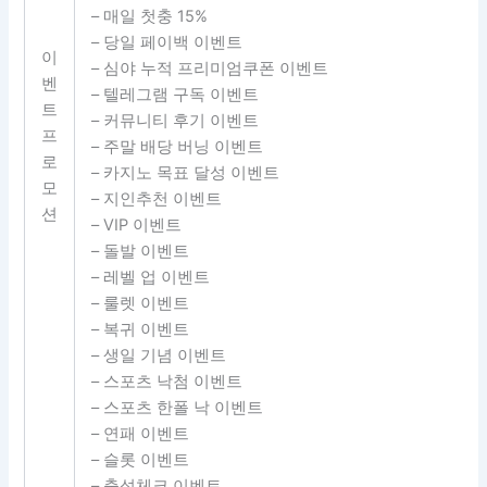
– 매일 첫충 15%
– 당일 페이백 이벤트
이
– 심야 누적 프리미엄쿠폰 이벤트
벤
– 텔레그램 구독 이벤트
트
– 커뮤니티 후기 이벤트
프
– 주말 배당 버닝 이벤트
로
– 카지노 목표 달성 이벤트
모
– 지인추천 이벤트
션
– VIP 이벤트
– 돌발 이벤트
– 레벨 업 이벤트
– 룰렛 이벤트
– 복귀 이벤트
– 생일 기념 이벤트
– 스포츠 낙첨 이벤트
– 스포츠 한폴 낙 이벤트
– 연패 이벤트
– 슬롯 이벤트
– 출석체크 이벤트