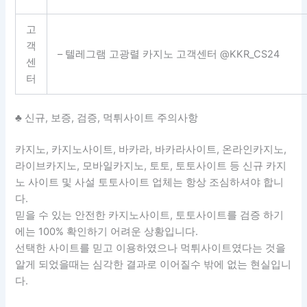
고
객
– 텔레그램 고광렬 카지노 고객센터 @KKR_CS24
센
터
♣ 신규, 보증, 검증, 먹튀사이트 주의사항
카지노, 카지노사이트, 바카라, 바카라사이트, 온라인카지노,
라이브카지노, 모바일카지노, 토토, 토토사이트 등 신규 카지
노 사이트 및 사설 토토사이트 업체는 항상 조심하셔야 합니
다.
믿을 수 있는 안전한 카지노사이트, 토토사이트를 검증 하기
에는 100% 확인하기 어려운 상황입니다.
선택한 사이트를 믿고 이용하였으나 먹튀사이트였다는 것을
알게 되었을때는 심각한 결과로 이어질수 밖에 없는 현실입니
다.