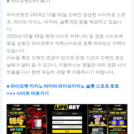
♣ 라이프벳(LIFE BET)
라이프벳은 2024년 12월 02일 도메인 생성한 사이트로 스포
츠, 라이브 카지노, 바카라, 슬롯게임 등을 제공하고 있습니
다.
2025년 05월 08일 현재 다수의 커뮤니티 및 검증 사이트에
동일 상호인 라이프벳이 먹튀사이트로 등록 되어있는 이력이
있습니다.
리뉴얼 혹은 도메인 변경이 있으면 운영 기간과 도메인 생성
날짜가 달라 질 수 있으니, 이용하시는 분들은 여러 검증 사이
트들을 다시 한번 유심히 관찰 후 이용하시기 바랍니다.
♣ 라이프벳 카지노 바카라 라이브카지노 슬롯 스포츠 토토
>>> 사이트 바로가기