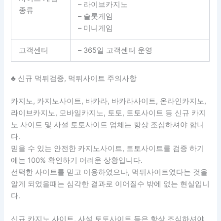
– 라이브카지노
종류
– 슬롯게임
– 미니게임
고객센터
– 365일 고객센터 운영
♣ 신규 먹튀검증, 먹튀사이트 주의사항
카지노, 카지노사이트, 바카라, 바카라사이트, 온라인카지노,
라이브카지노, 모바일카지노, 토토, 토토사이트 등 신규 카지
노 사이트 및 사설 토토사이트 업체는 항상 조심하셔야 합니
다.
믿을 수 있는 안전한 카지노사이트, 토토사이트를 검증 하기
에는 100% 확인하기 어려운 상황입니다.
선택한 사이트를 믿고 이용하였으나, 먹튀사이트였다는 것을
알게 되었을때는 심각한 결과로 이어질수 밖에 없는 현실입니
다.
신규 카지노 사이트, 사설 토토사이트 등은 항상 조심하셔야