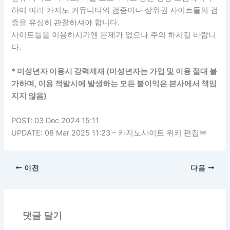
하며 여러 카지노 커뮤니티의 검증이나 상위권 사이트들의 검
증을 유심히 관찰하셔야 합니다.
사이트들을 이용하시기엔 문제가 없으나 주의 하시길 바랍니
다.
* 미성년자 이용시 강력제재 (미성년자는 가입 및 이용 절대 불
가하며, 이용 적발시에 발생하는 모든 불이익은 본사에서 책임
지지 않음)
POST: 03 Dec 2024 15:11
UPDATE: 08 Mar 2025 11:23 – 카지노사이트 위키 편집부
이전
다음
댓글 달기