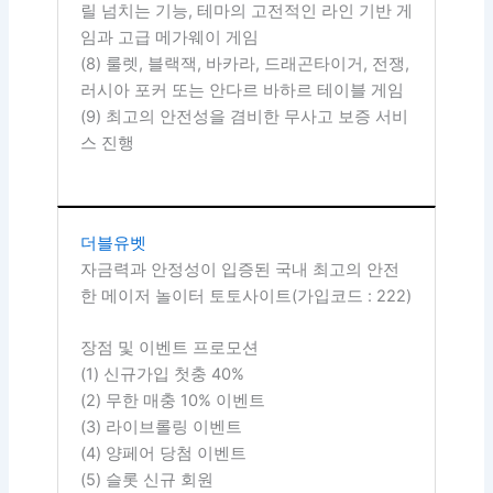
릴 넘치는 기능, 테마의 고전적인 라인 기반 게
임과 고급 메가웨이 게임
(8) 룰렛, 블랙잭, 바카라, 드래곤타이거, 전쟁,
러시아 포커 또는 안다르 바하르 테이블 게임
(9) 최고의 안전성을 겸비한 무사고 보증 서비
스 진행
더블유벳
자금력과 안정성이 입증된 국내 최고의 안전
한 메이저 놀이터 토토사이트(가입코드 : 222)
장점 및 이벤트 프로모션
(1) 신규가입 첫충 40%
(2) 무한 매충 10% 이벤트
(3) 라이브롤링 이벤트
(4) 양페어 당첨 이벤트
(5) 슬롯 신규 회원