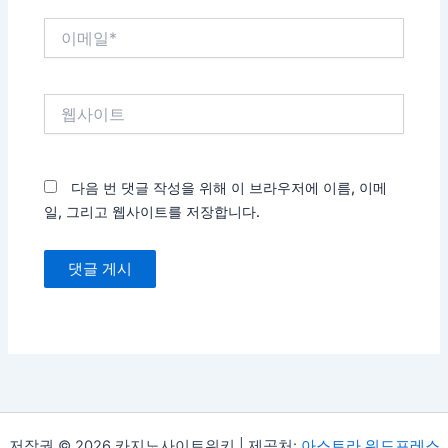
이
메
일
*
웹
사
이
트
다음 번 댓글 작성을 위해 이 브라우저에 이름, 이메
일, 그리고 웹사이트를 저장합니다.
저작권 © 2026 카지노사이트위키 | 제공처:
아스트라 워드프레스