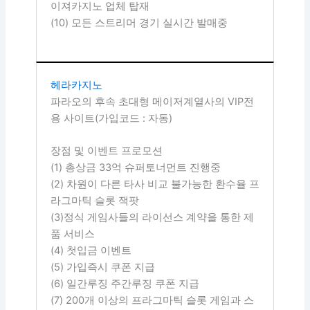
이져카지노 업체 탑재
(10) 모든 스트리머 경기 실시간 발매중
헤라카지노
파라오의 후속 초대형 메이저계열사의 VIP전
용 사이트(가입코드 : 자동)
장점 및 이벤트 프로모션
(1) 총상금 33억 슈퍼토너먼트 진행중
(2) 차원이 다른 타사 비교 불가능한 환수율 프
라그마틱 슬롯 잭팟
(3)정식 게임사들의 라이선스 계약을 통한 제
품 서비스
(4) 첫입금 이벤트
(5) 가입즉시 쿠폰 지급
(6) 일간루징 주간루징 쿠폰 지급
(7) 200개 이상의 프라그마틱 슬롯 게임과 스