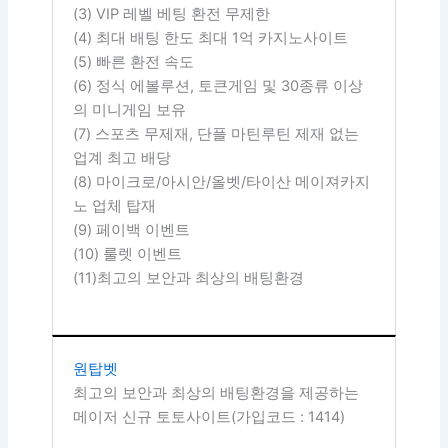
(3) VIP 레벨 베팅 환전 무제한
(4) 최대 배팅 한도 최대 1억 카지노사이트
(5) 빠른 환전 속도
(6) 정식 에볼루션, 토큰게임 및 30종류 이상
의 미니게임 보유
(7) 스포츠 무제재, 단플 마틴루틴 제재 없는
업계 최고 배당
(8) 마이크로/아시안/올벳/타이산 메이져카지
노 업체 탑재
(9) 페이백 이벤트
(10) 룰렛 이벤트
(11)최고의 보안과 최상의 배팅환경
원탑벳
최고의 보안과 최상의 배팅환경을 제공하는
메이저 신규 토토사이트(가입코드 : 1414)