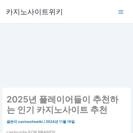
콘
카지노사이트위키
텐
츠
로
건
너
뛰
기
2025년 플레이어들이 추천하
는 인기 카지노사이트 추천
글쓴이
casinositewiki
/
2024년 11월 19일
casinosite FOR BRANDS