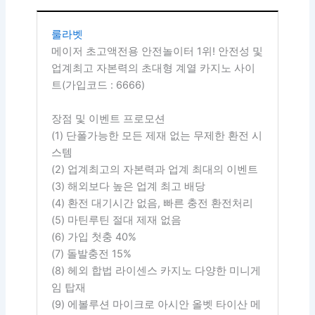
룰라벳
메이저 초고액전용 안전놀이터 1위! 안전성 및
업계최고 자본력의 초대형 계열 카지노 사이
트(가입코드 : 6666)
장점 및 이벤트 프로모션
(1) 단폴가능한 모든 제재 없는 무제한 환전 시
스템
(2) 업계최고의 자본력과 업계 최대의 이벤트
(3) 해외보다 높은 업계 최고 배당
(4) 환전 대기시간 없음, 빠른 충전 환전처리
(5) 마틴루틴 절대 제재 없음
(6) 가입 첫충 40%
(7) 돌발충전 15%
(8) 헤외 합법 라이센스 카지노 다양한 미니게
임 탑재
(9) 에볼루션 마이크로 아시안 올벳 타이산 메