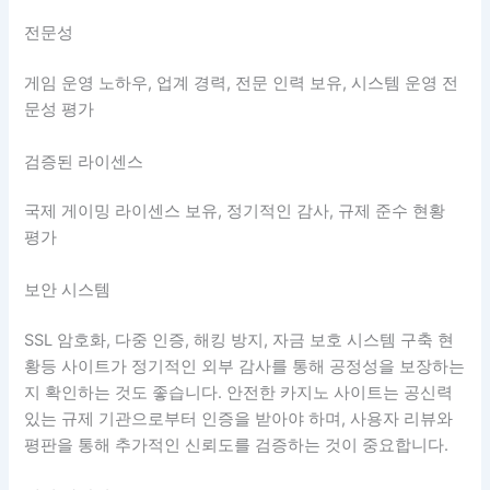
전문성
게임 운영 노하우, 업계 경력, 전문 인력 보유, 시스템 운영 전
문성 평가
검증된 라이센스
국제 게이밍 라이센스 보유, 정기적인 감사, 규제 준수 현황
평가
보안 시스템
SSL 암호화, 다중 인증, 해킹 방지, 자금 보호 시스템 구축 현
황등 사이트가 정기적인 외부 감사를 통해 공정성을 보장하는
지 확인하는 것도 좋습니다. 안전한 카지노 사이트는 공신력
있는 규제 기관으로부터 인증을 받아야 하며, 사용자 리뷰와
평판을 통해 추가적인 신뢰도를 검증하는 것이 중요합니다.