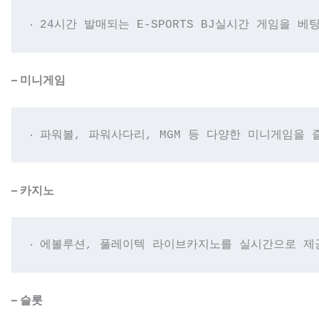
‧ 24시간 발매되는 E-SPORTS BJ실시간 게임을 베
– 미니게임
‧ 파워볼, 파워사다리, MGM 등 다양한 미니게임을 
– 카지노
‧ 에볼루션, 풀레이텍 라이브카지노를 실시간으로 제
– 슬롯