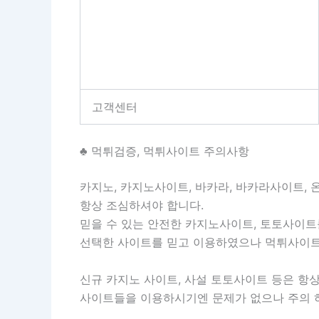
고객센터
♣ 먹튀검증, 먹튀사이트 주의사항
카지노, 카지노사이트, 바카라, 바카라사이트, 
항상 조심하셔야 합니다.
믿을 수 있는 안전한 카지노사이트, 토토사이트
선택한 사이트를 믿고 이용하였으나 먹튀사이트
신규 카지노 사이트, 사설 토토사이트 등은 항
사이트들을 이용하시기엔 문제가 없으나 주의 