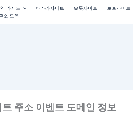
인 카지노
바카라사이트
슬롯사이트
토토사이트
주소 모음
이트 주소 이벤트 도메인 정보