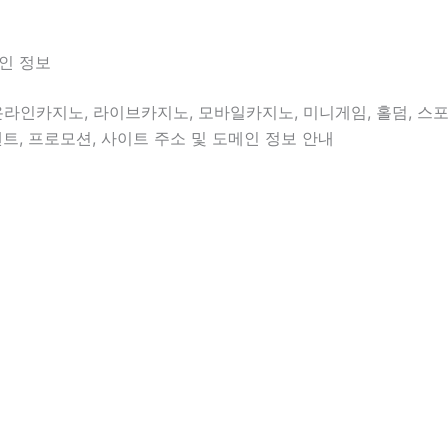
인 정보
라인카지노, 라이브카지노, 모바일카지노, 미니게임, 홀덤, 스포츠
트, 프로모션, 사이트 주소 및 도메인 정보 안내