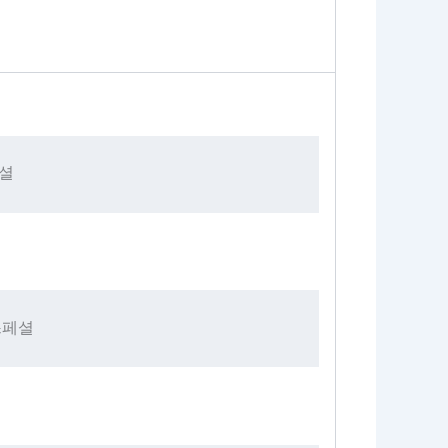
셜
스페셜