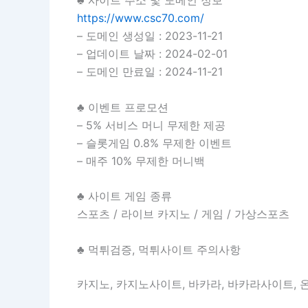
https://www.csc70.com/
– 도메인 생성일 : 2023-11-21
– 업데이트 날짜 : 2024-02-01
– 도메인 만료일 : 2024-11-21
♣ 이벤트 프로모션
– 5% 서비스 머니 무제한 제공
– 슬롯게임 0.8% 무제한 이벤트
– 매주 10% 무제한 머니백
♣ 사이트 게임 종류
스포츠 / 라이브 카지노 / 게임 / 가상스포츠
♣ 먹튀검증, 먹튀사이트 주의사항
카지노, 카지노사이트, 바카라, 바카라사이트, 