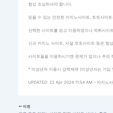
항상 조심하셔야 합니다.
믿을 수 있는 안전한 카지노사이트, 토토사이트
선택한 사이트를 믿고 이용하였으나 먹튀사이트
신규 카지노 사이트, 사설 토토사이트 등은 항
사이트들을 이용하시기엔 문제가 없으나 주의 
* 미성년자 이용시 강력제재 (미성년자는 가입
UPDATED: 22 Apr 2024 11:54 AM – 카
이전