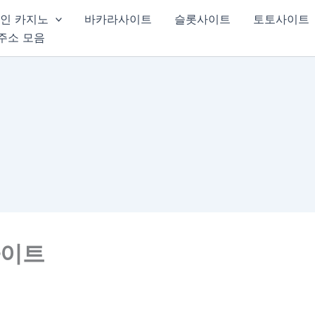
인 카지노
바카라사이트
슬롯사이트
토토사이트
주소 모음
사이트