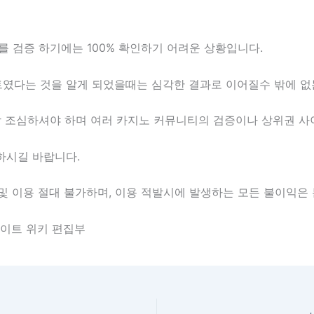
를 검증 하기에는 100% 확인하기 어려운 상황입니다.
였다는 것을 알게 되었을때는 심각한 결과로 이어질수 밖에 없
상 조심하셔야 하며 여러 카지노 커뮤니티의 검증이나 상위권 
하시길 바랍니다.
 및 이용 절대 불가하며, 이용 적발시에 발생하는 모든 불이익은
지노사이트 위키 편집부