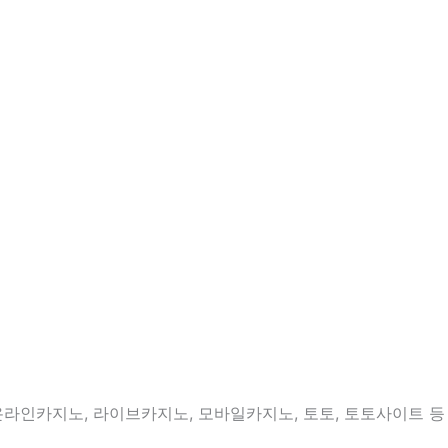
온라인카지노, 라이브카지노, 모바일카지노, 토토, 토토사이트 