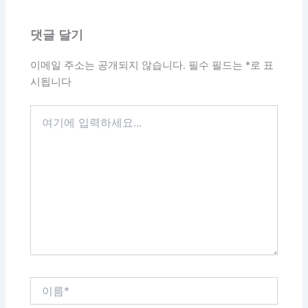
댓글 달기
이메일 주소는 공개되지 않습니다.
필수 필드는
*
로 표
시됩니다
여
기
에
입
력
하
세
요...
이
름