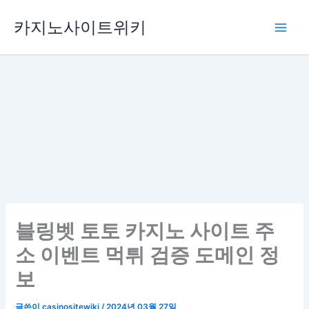
콘
카지노사이트위키
텐
츠
로
건
너
뛰
기
블링벳 토토 카지노 사이트 주
소 이벤트 먹튀 검증 도메인 정
보
글쓴이
casinositewiki
/
2024년 03월 27일