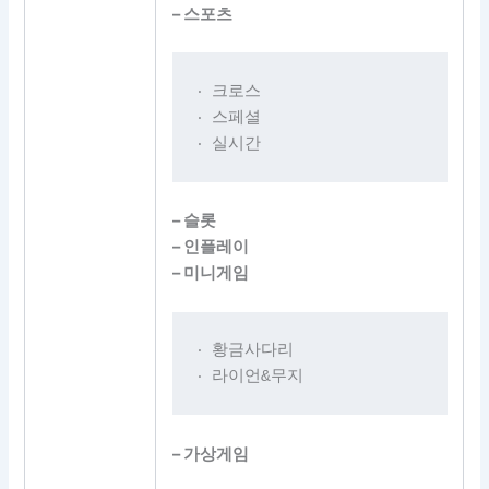
– 스포츠
‧ 크로스

‧ 스페셜

‧ 실시간
– 슬롯
– 인플레이
– 미니게임
‧ 황금사다리

‧ 라이언&무지
– 가상게임