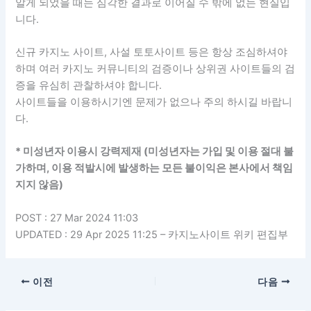
알게 되었을 때는 심각한 결과로 이어질 수 밖에 없는 현실입
니다.
신규 카지노 사이트, 사설 토토사이트 등은 항상 조심하셔야
하며 여러 카지노 커뮤니티의 검증이나 상위권 사이트들의 검
증을 유심히 관찰하셔야 합니다.
사이트들을 이용하시기엔 문제가 없으나 주의 하시길 바랍니
다.
* 미성년자 이용시 강력제재 (미성년자는 가입 및 이용 절대 불
가하며, 이용 적발시에 발생하는 모든 불이익은 본사에서 책임
지지 않음)
POST : 27 Mar 2024 11:03
UPDATED : 29 Apr 2025 11:25 – 카지노사이트 위키 편집부
이전
다음