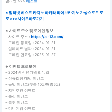
알라벳 >>>
베스트
♣ 알라벳 베스트 카지노 바카라 라이브카지노 가상스포츠 토
토 >>>사이트바로가기
♣
사이트 주소 및 도메인 정보
– 사이트 주소 :
https://al-12.com/
– 도메인 등록일 : 2024-01-21
– 업데이트 날짜 : 2024-01-21
– 도메인 만료일 : 2025-01-27
♣
이벤트 프로모션
– 2024년 신년기념 리뉴얼
– 신규회원 대박 이벤트
– 돌발 이벤트(첫충 10%/매충5%)
– 지인추천 이벤트
– 출석 이벤트
– 복귀 이벤트
– 미니게임 이벤트