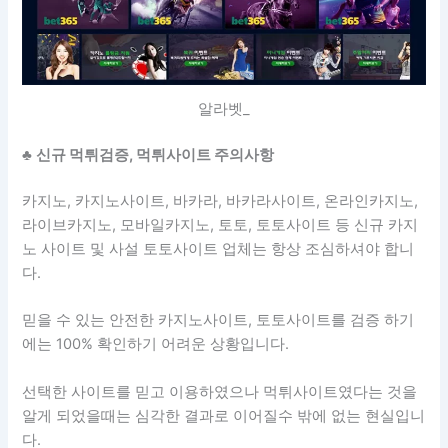
알라벳_
♣
신규 먹튀검증, 먹튀사이트 주의사항
카지노, 카지노사이트, 바카라, 바카라사이트, 온라인카지노,
라이브카지노, 모바일카지노, 토토, 토토사이트 등 신규 카지
노 사이트 및 사설 토토사이트 업체는 항상 조심하셔야 합니
다.
믿을 수 있는 안전한 카지노사이트, 토토사이트를 검증 하기
에는 100% 확인하기 어려운 상황입니다.
선택한 사이트를 믿고 이용하였으나 먹튀사이트였다는 것을
알게 되었을때는 심각한 결과로 이어질수 밖에 없는 현실입니
다.