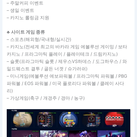
– 주말커피 이벤트
– 생일 이벤트
– 카지노 롤링금 지원
♣
사이트 게임 종류
– 스포츠(해외형/국내형/실시간)
– 카지노(전세계 최고의 바카라 게임 에볼루션 게이밍 / 보타
카지노 / 프라그마틱 플레이 / 플레이테크 / 드림카지노)
– 슬롯(프라그마틱 슬롯 / 제우스VS하데스 / 도그하우스 / 와
일드웨스트 결투 / 골든 너겟 / 슈가러쉬)
– 미니게임(에볼루션 에보파워볼 / 프라그마틱 파워볼 / PBG
파워볼 / EOS 파워볼 / 미국 플로리다 파워볼 / 클레이 사다
리)
– 가상게임(축구 / 개경주 / 경마 / 농구)