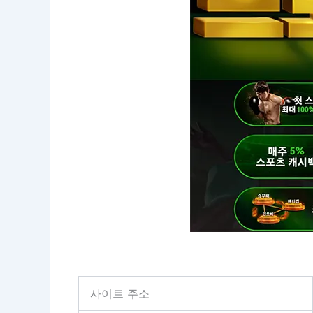
사이트 주소