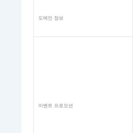
도메인 정보
이벤트 프로모션