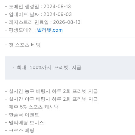
– 도메인 생성일 : 2024-08-13
– 업데이트 날짜 : 2024-09-03
– 레지스트리 만료일 : 2026-08-13
– 평생도메인 :
벨라벳.com
– 첫 스포츠 베팅
‧ 최대 100%까지 프리벳 지급
– 실시간 농구 베팅시 하루 2회 프리벳 지급
– 실시간 야구 베팅사 하루 2회 프리벳 지급
– 매주 5% 스포츠 캐시백
– 한폴낙 이벤트
– 멀티베팅 보너스
– 크로스 베팅