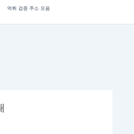
먹튀 검증 주소 모음
내