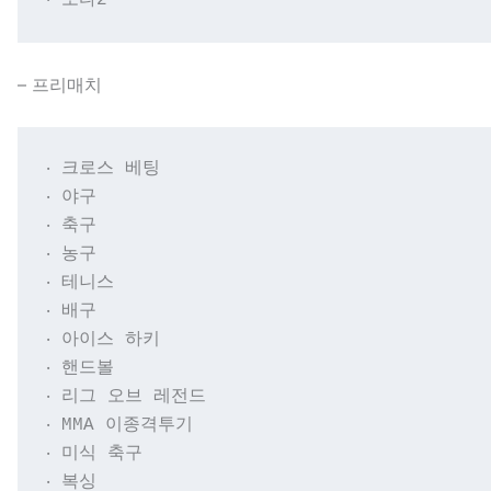
‧ 도타2
– 프리매치
‧ 크로스 베팅

‧ 야구

‧ 축구

‧ 농구

‧ 테니스

‧ 배구

‧ 아이스 하키

‧ 핸드볼

‧ 리그 오브 레전드

‧ MMA 이종격투기

‧ 미식 축구

‧ 복싱
