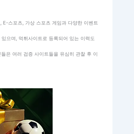
, E-스포츠, 가상 스포츠 게임과 다양한 이벤트
어 있으며, 먹튀사이트로 등록되어 있는 이력도
분들은 여러 검증 사이트들을 유심히 관찰 후 이