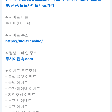
롯/신규/토토사이트 바로가기
♣ 사이트 이름
루시아(LUCIA)
♣ 사이트 주소
https://lucia1.casino/
♣ 평생 도메인 주소
루시아접속.com
♣ 이벤트 프로모션
– 출석 룰렛 이벤트
– 돌발 이벤트
– 주간 페이백 이벤트
– 지인추천 이벤트
– 스포츠 이벤트
– 콤프 이벤트