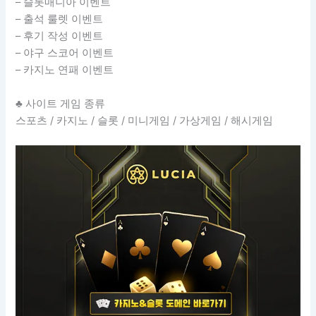
– 슬롯매니아 이벤트
– 출석 룰렛 이벤트
– 후기 작성 이벤트
– 야구 스코어 이벤트
– 카지노 연패 이벤트
♣ 사이트 게임 종류
스포츠 / 카지노 / 슬롯 / 미니게임 / 가상게임 / 해시게임