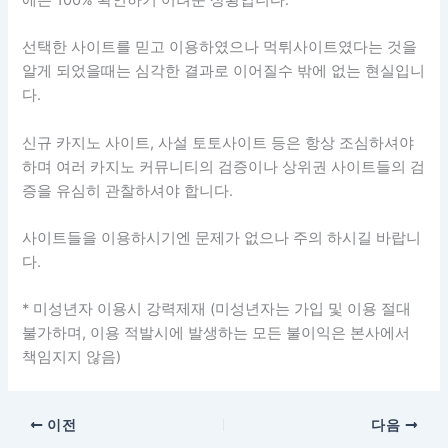
선택한 사이트를 믿고 이용하였으나 먹튀사이트였다는 것을
알게 되었을때는 심각한 결과로 이어질수 밖에 없는 현실입니
다.
신규 카지노 사이트, 사설 토토사이트 등은 항상 조심하셔야
하며 여러 카지노 커뮤니티의 검증이나 상위권 사이트들의 검
증을 유심히 관찰하셔야 합니다.
사이트들을 이용하시기엔 문제가 없으나 주의 하시길 바랍니
다.
* 미성년자 이용시 강력제재 (미성년자는 가입 및 이용 절대
불가하며, 이용 적발시에 발생하는 모든 불이익은 본사에서
책임지지 않음)
이전
다음