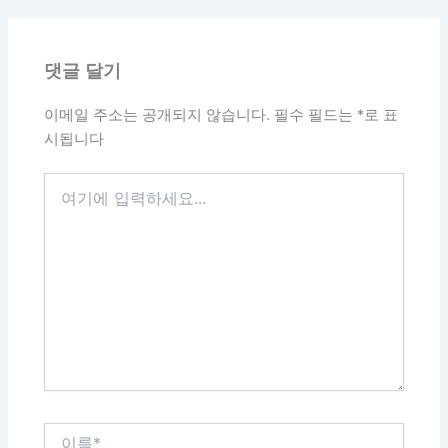
댓글 달기
이메일 주소는 공개되지 않습니다.
필수 필드는
*
로 표
시됩니다
여
기
에
입
력
하
세
요...
이