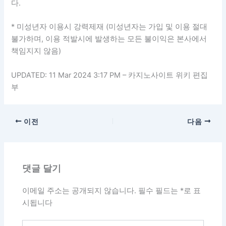
다.
* 미성년자 이용시 강력제재 (미성년자는 가입 및 이용 절대
불가하며, 이용 적발시에 발생하는 모든 불이익은 본사에서
책임지지 않음)
UPDATED: 11 Mar 2024 3:17 PM – 카지노사이트 위키 편집
부
이전
다음
댓글 달기
이메일 주소는 공개되지 않습니다.
필수 필드는
*
로 표
시됩니다
여