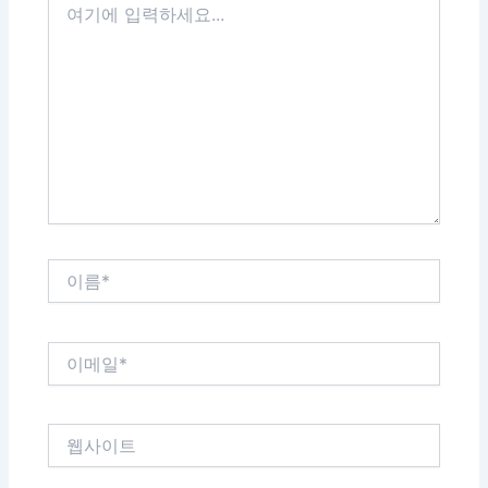
기
에
입
력
하
세
요...
이
름
*
이
메
일
*
웹
사
이