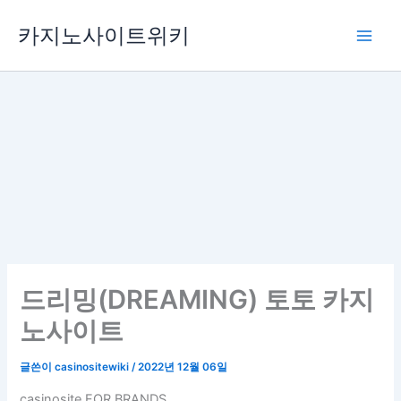
콘
카지노사이트위키
텐
츠
로
건
너
뛰
기
드리밍(DREAMING) 토토 카지
노사이트
글쓴이
casinositewiki
/
2022년 12월 06일
casinosite FOR BRANDS