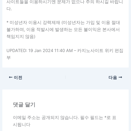
사이트들을 이용하시기엔 문제가 없으나 주의 하시길 바랍니
다.
* 미성년자 이용시 강력제재 (미성년자는 가입 및 이용 절대
불가하며, 이용 적발시에 발생하는 모든 불이익은 본사에서
책임지지 않음)
UPDATED: 19 Jan 2024 11:40 AM – 카지노사이트 위키 편집
부
이전
다음
댓글 달기
이메일 주소는 공개되지 않습니다.
필수 필드는
*
로 표
시됩니다