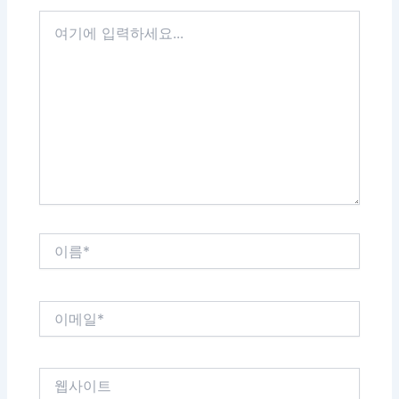
여
기
에
입
력
하
세
요...
이
름
*
이
메
일
*
웹
사