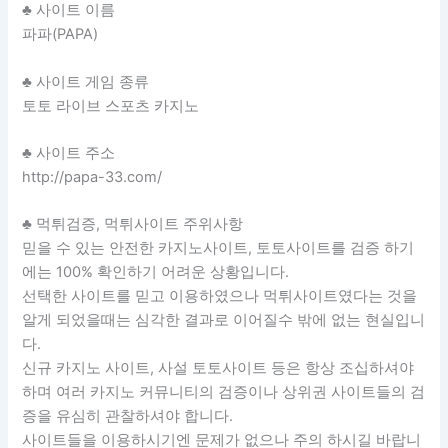
♣ 사이트 이름
파파(PAPA)
♣ 사이트 게임 종류
토토 라이브 스포츠 카지노
♣ 사이트 주소
http://papa-33.com/
♣ 먹튀검증, 먹튀사이트 주위사항
믿을 수 있는 안전한 카지노사이트, 토토사이트를 검증 하기
에는 100% 확인하기 어려운 상황입니다.
선택한 사이트를 믿고 이용하였으나 먹튀사이트였다는 것을
알게 되었을때는 심각한 결과로 이어질수 밖에 없는 현실입니
다.
신규 카지노 사이트, 사설 토토사이트 등은 항상 조십하셔야
하며 여러 카지노 커뮤니티의 검증이나 상위권 사이트들의 검
증을 유심히 관찰하셔야 합니다.
사이트들을 이용하시기엔 문제가 없으나 주의 하시길 바랍니