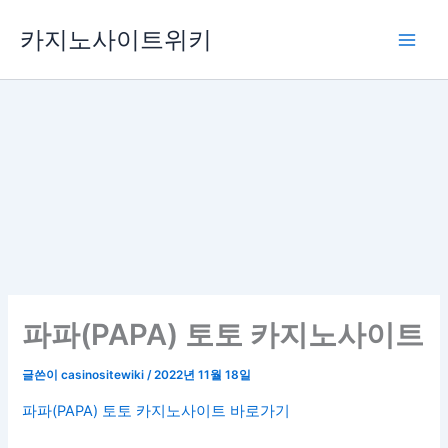
콘
카지노사이트위키
텐
츠
로
건
너
뛰
기
파파(PAPA) 토토 카지노사이트
글쓴이
casinositewiki
/
2022년 11월 18일
파파(PAPA) 토토 카지노사이트 바로가기