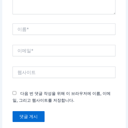
이
름
*
이
메
일
*
웹
사
이
트
다음 번 댓글 작성을 위해 이 브라우저에 이름, 이메
일, 그리고 웹사이트를 저장합니다.