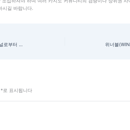
상 조십하셔야 하며 여러 카지노 커뮤니티의 검증이나 상위권 
하시길 바랍니다.
카지노 규제 기관, 사이판 임페리얼 퍼시픽 인터내셔널로부터 체납금 요구
는
*
로 표시됩니다