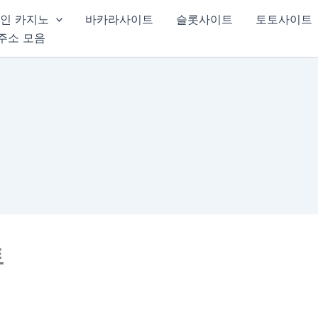
인 카지노
바카라사이트
슬롯사이트
토토사이트
주소 모음
트