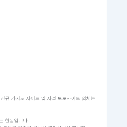
등 신규 카지노 사이트 및 사설 토토사이트 업체는
는 현실입니다.